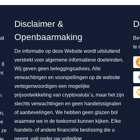
Disclaimer &
D
Openbaarmaking
at
Be
te
De informatie op deze Website wordt uitsluitend
verstrekt voor algemene informatieve doeleinden.
 8
Wij geven geen beleggingsadvies. Alle
nt
verwachtingen en voorspellingen op de website
vertegenwoordigen een mogelijke
prijsontwikkeling van cryptovaluta´s, maar het zijn
n
slechts verwachtingen en geen handelssignalen
of aanbevelingen. We hebben geen glazen bol
n,
waarmee we in de toekomst kunnen kijken. Elke
ie
handels- of andere financiële beslissing die u
 ze
neemt, valt onder uw volledige
te