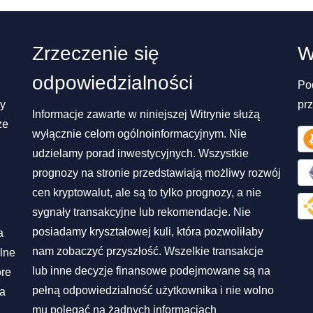
Zrzeczenie się
W
odpowiedzialności
Po
my
pr
Informacje zawarte w niniejszej Witrynie służą
ze
wyłącznie celom ogólnoinformacyjnym. Nie
udzielamy porad inwestycyjnych. Wszystkie
prognozy na stronie przedstawiają możliwy rozwój
cen kryptowalut, ale są to tylko prognozy, a nie
sygnały transakcyjne lub rekomendacje. Nie
posiadamy kryształowej kuli, która pozwoliłaby
a
nam zobaczyć przyszłość. Wszelkie transakcje
lne
lub inne decyzje finansowe podejmowane są na
óre
pełną odpowiedzialność użytkownika i nie wolno
na
mu polegać na żadnych informacjach