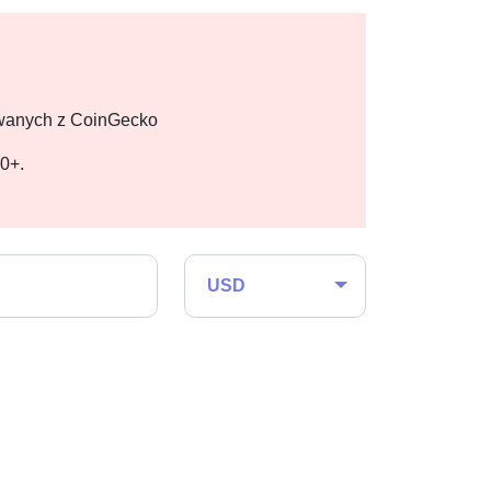
owanych z CoinGecko
00+.
USD