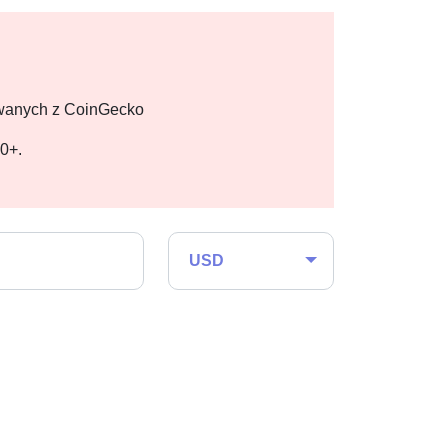
owanych z CoinGecko
00+.
USD