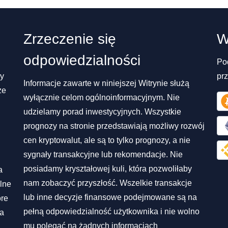
Zrzeczenie się
W
odpowiedzialności
Po
my
pr
Informacje zawarte w niniejszej Witrynie służą
ze
wyłącznie celom ogólnoinformacyjnym. Nie
udzielamy porad inwestycyjnych. Wszystkie
prognozy na stronie przedstawiają możliwy rozwój
cen kryptowalut, ale są to tylko prognozy, a nie
sygnały transakcyjne lub rekomendacje. Nie
posiadamy kryształowej kuli, która pozwoliłaby
a
nam zobaczyć przyszłość. Wszelkie transakcje
lne
lub inne decyzje finansowe podejmowane są na
óre
pełną odpowiedzialność użytkownika i nie wolno
na
mu polegać na żadnych informacjach