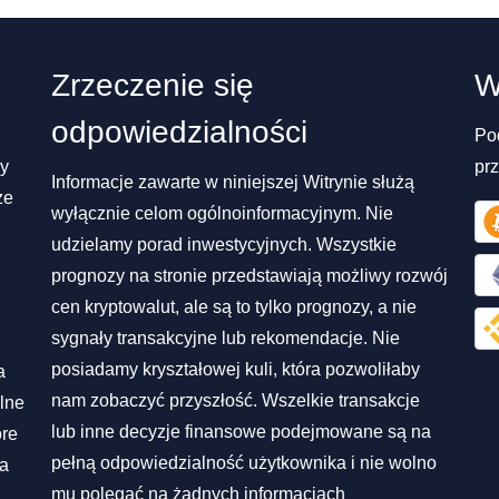
Zrzeczenie się
W
odpowiedzialności
Po
my
pr
Informacje zawarte w niniejszej Witrynie służą
ze
wyłącznie celom ogólnoinformacyjnym. Nie
udzielamy porad inwestycyjnych. Wszystkie
prognozy na stronie przedstawiają możliwy rozwój
cen kryptowalut, ale są to tylko prognozy, a nie
sygnały transakcyjne lub rekomendacje. Nie
posiadamy kryształowej kuli, która pozwoliłaby
a
nam zobaczyć przyszłość. Wszelkie transakcje
lne
lub inne decyzje finansowe podejmowane są na
óre
pełną odpowiedzialność użytkownika i nie wolno
na
mu polegać na żadnych informacjach