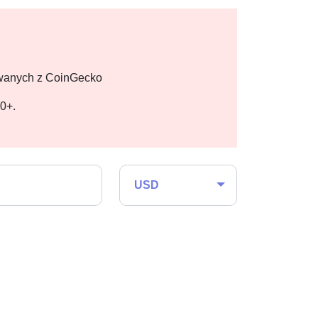
owanych z CoinGecko
00+.
USD