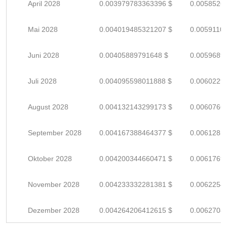
April 2028
0.003979783363396 $
0.0058526
Mai 2028
0.004019485321207 $
0.0059110
Juni 2028
0.00405889791648 $
0.0059689
Juli 2028
0.004095598011888 $
0.0060229
August 2028
0.004132143299173 $
0.0060766
September 2028
0.004167388464377 $
0.0061285
Oktober 2028
0.004200344660471 $
0.0061769
November 2028
0.004233332281381 $
0.0062254
Dezember 2028
0.004264206412615 $
0.0062708