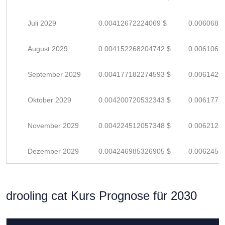
Juli 2029
0.00412672224069 $
0.0060687
August 2029
0.004152268204742 $
0.0061062
September 2029
0.004177182274593 $
0.0061429
Oktober 2029
0.004200720532343 $
0.0061775
November 2029
0.004224512057348 $
0.0062125
Dezember 2029
0.004246985326905 $
0.0062455
drooling cat Kurs Prognose für 2030