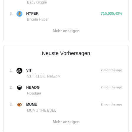
Baby Giggle
3.
HYPER
715,035,43%
Bitcoin Hyper
Mehr anzeigen
Neuste Vorhersagen
1.
VIT
2 months ago
V.I.T.R.I.O.L. Network
2.
HBADG
2 months ago
Hbadger
3.
MUMU
2 months ago
MUMU THE BULL
Mehr anzeigen