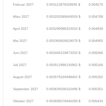
Februar 2027
0.003113878328695 $
0.0045792
März 2027
0.003202089049559 $
0.0047089
April 2027
0.003290988323024 $
0.0048396
Mai 2027
0.003369926629078 $
0.0049557
Juni 2027
0.003445218873333 $
0.0050664
Juli 2027
0.003512886130962 $
0.0051660
August 2027
0.003578169498402 $
0.0052620
September 2027
0.003639336310496 $
0.0053519
Oktober 2027
0.003695078446289 $
0.0054339