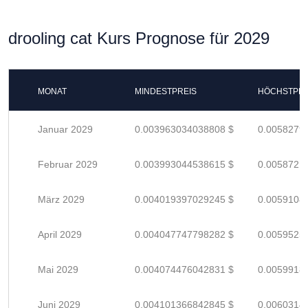
drooling cat Kurs Prognose für 2029
MONAT
MINDESTPREIS
HÖCHSTPRE
Januar 2029
0.003963034038808 $
0.0058279
Februar 2029
0.003993044538615 $
0.0058721
März 2029
0.004019397029245 $
0.0059108
April 2029
0.004047747798282 $
0.0059525
Mai 2029
0.004074476042831 $
0.0059918
Juni 2029
0.004101366842845 $
0.0060314