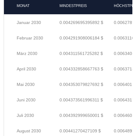
MONAT
MINDESTPREIS
HÖCHSTPRE
Januar 2030
0.004269695395892 $
0.0062789
Februar 2030
0.004291908006184 $
0.0063116
März 2030
0.004311561725282 $
0.0063405
April 2030
0.004332858667763 $
0.0063718
Mai 2030
0.004353079827692 $
0.0064015
Juni 2030
0.004373561996311 $
0.0064317
Juli 2030
0.004392999650001 $
0.0064602
August 2030
0.00441270427109 $
0.0064892