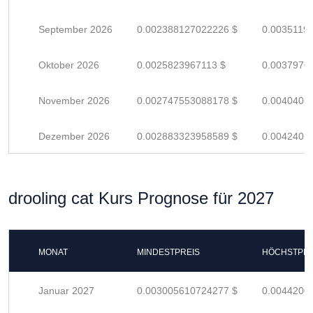
September 2026
0.002388127022226 $
0.0035119
Oktober 2026
0.0025823967113 $
0.0037976
November 2026
0.002747553088178 $
0.0040405
Dezember 2026
0.002883323958589 $
0.0042401
drooling cat Kurs Prognose für 2027
MONAT
MINDESTPREIS
HÖCHSTPRE
Januar 2027
0.003005610724277 $
0.0044200