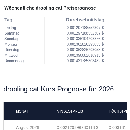
Wöchentliche drooling cat Preisprognose
Tag
Durchschnittstag
Freitag
0.001297188552307 $
Samstag
0.001297188552307 $
Sonntag
0.001336104208876 $
Montag
0.001362826293053 $
Dienstag
0.001362826293053 $
Mittwoch
0.001390082818915 $
Donnerstag
0.001431785303482 $
drooling cat Kurs Prognose für 2026
MONAT
MINDESTPREIS
HÖCHSTPRE
August 2026
0.002129396230113 $
0.0031314