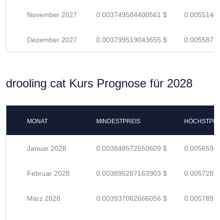
November 2027
0.003749584400561 $
0.0055140
Dezember 2027
0.003799519043655 $
0.0055875
drooling cat Kurs Prognose für 2028
MONAT
MINDESTPREIS
HÖCHSTPRE
Januar 2028
0.003848572550609 $
0.0056596
Februar 2028
0.003895287163903 $
0.0057283
März 2028
0.003937062666056 $
0.0057897