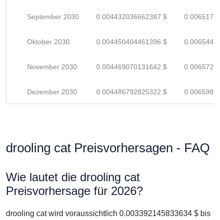
September 2030
0.004432036662387 $
0.0065177
Oktober 2030
0.004450404461396 $
0.0065447
November 2030
0.004469070131642 $
0.0065721
Dezember 2030
0.004486792825322 $
0.0065982
drooling cat Preisvorhersagen - FAQ
Wie lautet die drooling cat
Preisvorhersage für 2026?
drooling cat wird voraussichtlich 0.003392145833634 $ bis