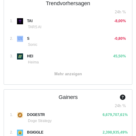
Trendvorhersagen
24h %
1.
TAI
-8,00%
TARS AI
2.
S
-0,80%
Sonic
3.
HEI
45,50%
Heima
Mehr anzeigen
Gainers
24h %
1.
DOGESTR
6,679,707,61%
Doge Strategy
2.
BGIGGLE
2,398,935,49%