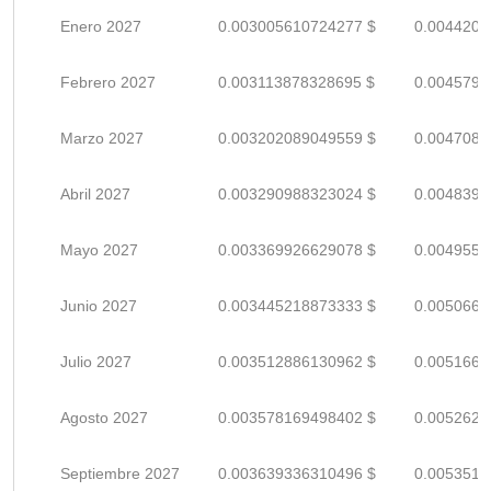
Enero 2027
0.003005610724277 $
0.0044200
Febrero 2027
0.003113878328695 $
0.0045792
Marzo 2027
0.003202089049559 $
0.0047089
Abril 2027
0.003290988323024 $
0.0048396
Mayo 2027
0.003369926629078 $
0.0049557
Junio 2027
0.003445218873333 $
0.0050664
Julio 2027
0.003512886130962 $
0.0051660
Agosto 2027
0.003578169498402 $
0.0052620
Septiembre 2027
0.003639336310496 $
0.0053519