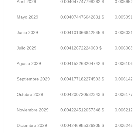
Abril 2029
0.004047747798282 $
0.0059525
Mayo 2029
0.004074476042831 $
0.0059918
Junio 2029
0.004101366842845 $
0.0060314
Julio 2029
0.00412672224069 $
0.0060687
Agosto 2029
0.004152268204742 $
0.0061062
Septiembre 2029
0.004177182274593 $
0.0061429
Octubre 2029
0.004200720532343 $
0.0061775
Noviembre 2029
0.004224512057348 $
0.0062125
Diciembre 2029
0.004246985326905 $
0.0062455