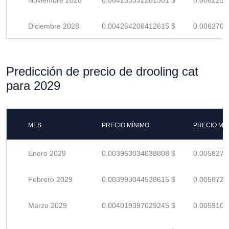
Noviembre 2028
0.004233332281381 $
0.0062254
Diciembre 2028
0.004264206412615 $
0.0062708
Predicción de precio de drooling cat
para 2029
MES
PRECIO MÍNIMO
PRECIO MÁ
Enero 2029
0.003963034038808 $
0.0058279
Febrero 2029
0.003993044538615 $
0.0058721
Marzo 2029
0.004019397029245 $
0.0059108