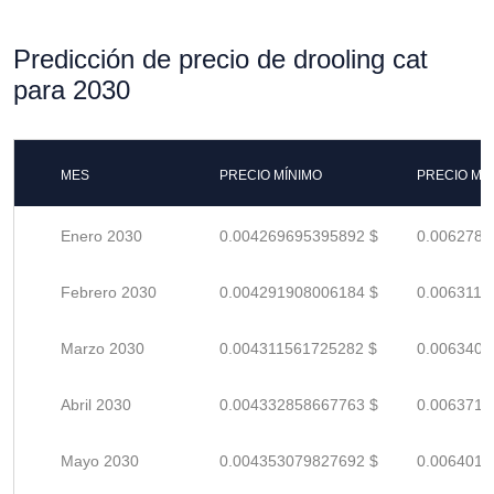
Predicción de precio de drooling cat
para 2030
MES
PRECIO MÍNIMO
PRECIO MÁ
Enero 2030
0.004269695395892 $
0.0062789
Febrero 2030
0.004291908006184 $
0.0063116
Marzo 2030
0.004311561725282 $
0.0063405
Abril 2030
0.004332858667763 $
0.0063718
Mayo 2030
0.004353079827692 $
0.0064015