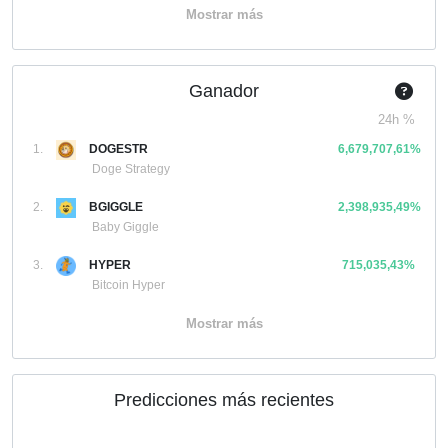
Mostrar más
Ganador
24h %
1.
DOGESTR
6,679,707,61%
Doge Strategy
2.
BGIGGLE
2,398,935,49%
Baby Giggle
3.
HYPER
715,035,43%
Bitcoin Hyper
Mostrar más
Predicciones más recientes