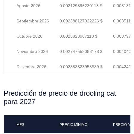
Agosto 2026
0.002129396230113 $
0.0031314
Septiembre 2026
0.002388127022226 $
0.0035119
Octubre 2026
0.0025823967113 $
0.0037976
Noviembre 2026
0.002747553088178 $
0.0040405
Diciembre 2026
0.002883323958589 $
0.0042401
Predicción de precio de drooling cat
para 2027
MES
PRECIO MÍNIMO
PRECIO MÁ