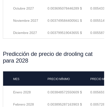
Octubre 2027
0.003695078446289 $
0.0054339
Noviembre 2027
0.003749584400561 $
0.0055140
Diciembre 2027
0.003799519043655 $
0.0055875
Predicción de precio de drooling cat
para 2028
MES
PRECIO MÍNIMO
PRECIO MÁ
Enero 2028
0.003848572550609 $
0.0056596
Febrero 2028
0.003895287163903 $
0.0057283