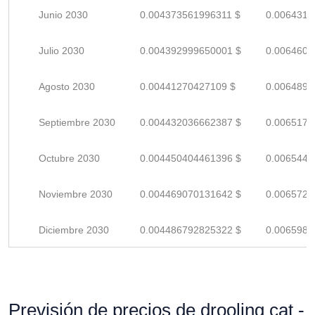
Junio 2030
0.004373561996311 $
0.0064317
Julio 2030
0.004392999650001 $
0.0064602
Agosto 2030
0.00441270427109 $
0.0064892
Septiembre 2030
0.004432036662387 $
0.0065177
Octubre 2030
0.004450404461396 $
0.0065447
Noviembre 2030
0.004469070131642 $
0.0065721
Diciembre 2030
0.004486792825322 $
0.0065982
Previsión de precios de drooling cat -