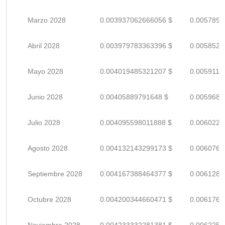
Marzo 2028
0.003937062666056 $
0.0057897
Abril 2028
0.003979783363396 $
0.0058526
Mayo 2028
0.004019485321207 $
0.0059110
Junio 2028
0.00405889791648 $
0.0059689
Julio 2028
0.004095598011888 $
0.0060229
Agosto 2028
0.004132143299173 $
0.0060766
Septiembre 2028
0.004167388464377 $
0.0061285
Octubre 2028
0.004200344660471 $
0.0061769