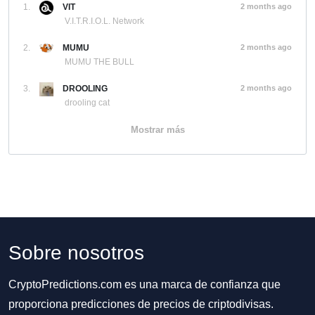
1.
VIT
2 months ago
V.I.T.R.I.O.L. Network
2.
MUMU
2 months ago
MUMU THE BULL
3.
DROOLING
2 months ago
drooling cat
Mostrar más
Sobre nosotros
CryptoPredictions.com es una marca de confianza que
proporciona predicciones de precios de criptodivisas.