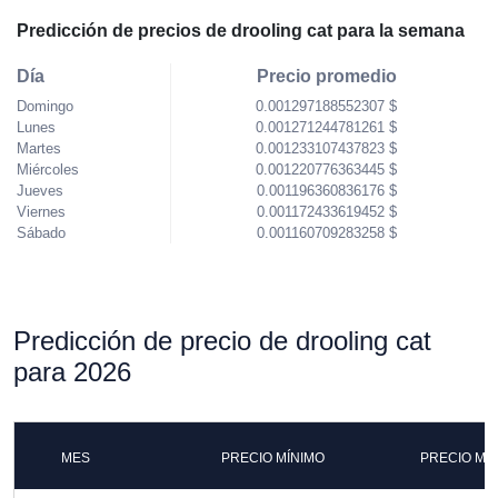
Predicción de precios de drooling cat para la semana
Día
Precio promedio
Domingo
0.001297188552307 $
Lunes
0.001271244781261 $
Martes
0.001233107437823 $
Miércoles
0.001220776363445 $
Jueves
0.001196360836176 $
Viernes
0.001172433619452 $
Sábado
0.001160709283258 $
Predicción de precio de drooling cat
para 2026
MES
PRECIO MÍNIMO
PRECIO MÁ