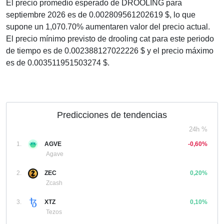
El precio promedio esperado de DROOLING para
septiembre 2026 es de 0.002809561202619 $, lo que
supone un 1,070.70% aumentaren valor del precio actual.
El precio mínimo previsto de drooling cat para este periodo
de tiempo es de 0.002388127022226 $ y el precio máximo
es de 0.003511951503274 $.
Predicciones de tendencias
24h %
1.
AGVE
-0,60%
Agave
2.
ZEC
0,20%
Zcash
3.
XTZ
0,10%
Tezos