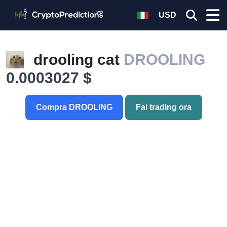
USD
drooling cat
DROOLING
0.0003027 $
Compra DROOLING
Fai trading ora