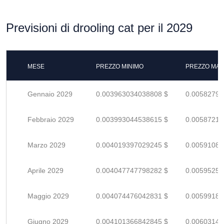
Previsioni di drooling cat per il 2029
MESE
PREZZO MINIMO
PREZZO MAS
Gennaio 2029
0.003963034038808 $
0.00582799
Febbraio 2029
0.003993044538615 $
0.00587212
Marzo 2029
0.004019397029245 $
0.00591087
Aprile 2029
0.004047747798282 $
0.00595257
Maggio 2029
0.004074476042831 $
0.00599187
Giugno 2029
0.004101366842845 $
0.00603142