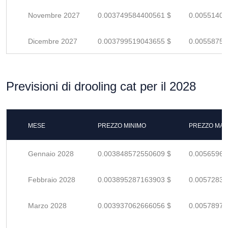
Novembre 2027
0.003749584400561 $
0.00551409
Dicembre 2027
0.003799519043655 $
0.00558752
Previsioni di drooling cat per il 2028
MESE
PREZZO MINIMO
PREZZO MAS
Gennaio 2028
0.003848572550609 $
0.00565966
Febbraio 2028
0.003895287163903 $
0.00572836
Marzo 2028
0.003937062666056 $
0.00578979