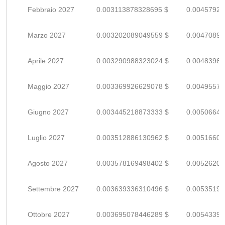
Febbraio 2027
0.003113878328695 $
0.00457923
Marzo 2027
0.003202089049559 $
0.00470895
Aprile 2027
0.003290988323024 $
0.00483968
Maggio 2027
0.003369926629078 $
0.00495577
Giugno 2027
0.003445218873333 $
0.00506649
Luglio 2027
0.003512886130962 $
0.00516600
Agosto 2027
0.003578169498402 $
0.00526201
Settembre 2027
0.003639336310496 $
0.00535196
Ottobre 2027
0.003695078446289 $
0.00543393