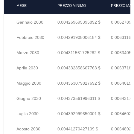
MESE
PREZZO MINIMO
PREZZO MAS
Gennaio 2030
0.004269695395892 $
0.00627896
Febbraio 2030
0.004291908006184 $
0.00631162
Marzo 2030
0.004311561725282 $
0.00634053
Aprile 2030
0.004332858667763 $
0.00637185
Maggio 2030
0.004353079827692 $
0.00640158
Giugno 2030
0.004373561996311 $
0.00643170
Luglio 2030
0.004392999650001 $
0.00646029
Agosto 2030
0.00441270427109 $
0.00648927