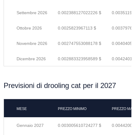
Settembre 2026
0.002388127022226 $
0.00351195
Ottobre 2026
0.0025823967113 $
0.00379764
Novembre 2026
0.002747553088178 $
0.00404051
Dicembre 2026
0.002883323958589 $
0.00424018
Previsioni di drooling cat per il 2027
MESE
PREZZO MINIMO
PREZZO MAS
Gennaio 2027
0.003005610724277 $
0.00442001