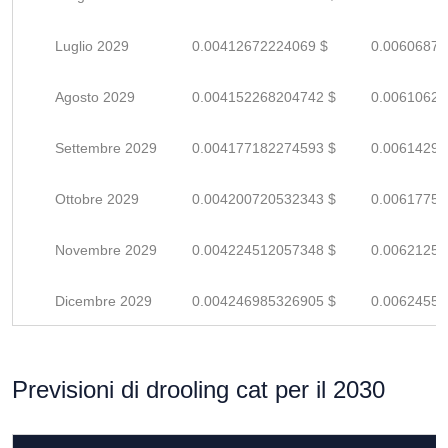
Luglio 2029
0.00412672224069 $
0.00606870
Agosto 2029
0.004152268204742 $
0.00610627
Settembre 2029
0.004177182274593 $
0.00614291
Ottobre 2029
0.004200720532343 $
0.00617753
Novembre 2029
0.004224512057348 $
0.00621251
Dicembre 2029
0.004246985326905 $
0.00624556
Previsioni di drooling cat per il 2030