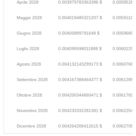
Aprile 2028
0.003979783363396 $
0.00585262
Maggio 2028
0.004019485321207 $
0.00591100
Giugno 2028
0.00405889791648 $
0.00596896
Luglio 2028
0.004095598011888 $
0.00602293
Agosto 2028
0.004132143299173 $
0.00607668
Settembre 2028
0.004167388464377 $
0.00612851
Ottobre 2028
0.004200344660471 $
0.00617697
Novembre 2028
0.004233332281381 $
0.00622548
Dicembre 2028
0.004264206412615 $
0.00627089