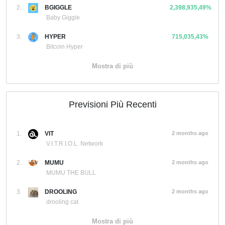
2.
BGIGGLE
2,398,935,49%
Baby Giggle
3.
HYPER
715,035,43%
Bitcoin Hyper
Mostra di più
Previsioni Più Recenti
1.
VIT
2 months ago
V.I.T.R.I.O.L. Network
2.
MUMU
2 months ago
MUMU THE BULL
3.
DROOLING
2 months ago
drooling cat
Mostra di più