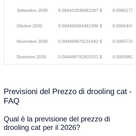
Settembre 2030
0.004432036662387 $
0.00651770
Ottobre 2030
0.004450404461396 $
0.00654471
Novembre 2030
0.004469070131642 $
0.00657216
Dicembre 2030
0.004486792825322 $
0.00659822
Previsioni del Prezzo di drooling cat -
FAQ
Qual è la previsione del prezzo di
drooling cat per il 2026?