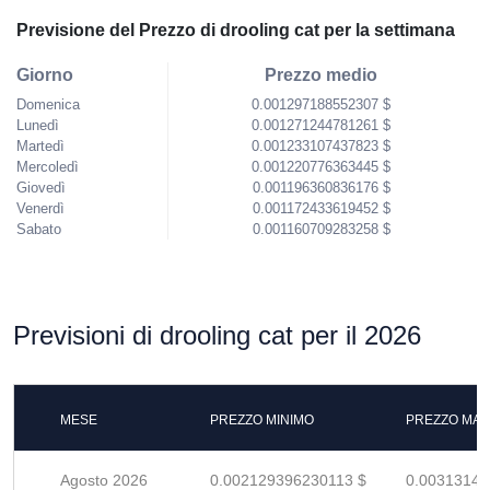
Previsione del Prezzo di drooling cat per la settimana
Giorno
Prezzo medio
Domenica
0.001297188552307 $
Lunedì
0.001271244781261 $
Martedì
0.001233107437823 $
Mercoledì
0.001220776363445 $
Giovedì
0.001196360836176 $
Venerdì
0.001172433619452 $
Sabato
0.001160709283258 $
Previsioni di drooling cat per il 2026
MESE
PREZZO MINIMO
PREZZO MAS
Agosto 2026
0.002129396230113 $
0.00313146