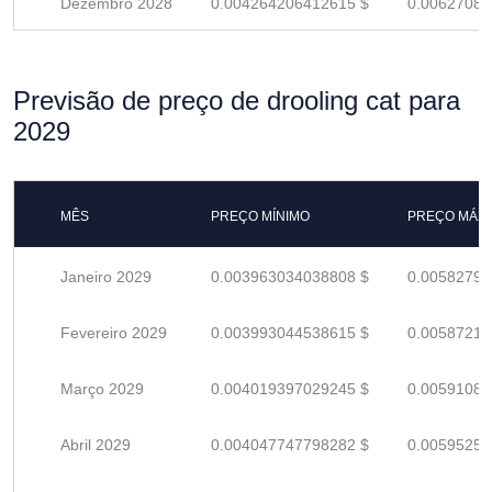
Dezembro 2028
0.004264206412615 $
0.00627089
Previsão de preço de drooling cat para
2029
MÊS
PREÇO MÍNIMO
PREÇO MÁX
Janeiro 2029
0.003963034038808 $
0.00582799
Fevereiro 2029
0.003993044538615 $
0.00587212
Março 2029
0.004019397029245 $
0.00591087
Abril 2029
0.004047747798282 $
0.00595257