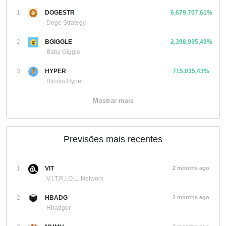
1.
DOGESTR
6,679,707,61%
Doge Strategy
2.
BGIGGLE
2,398,935,49%
Baby Giggle
3.
HYPER
715,035,43%
Bitcoin Hyper
Mostrar mais
Previsões mais recentes
1.
VIT
2 months ago
V.I.T.R.I.O.L. Network
2.
HBADG
2 months ago
Hbadger