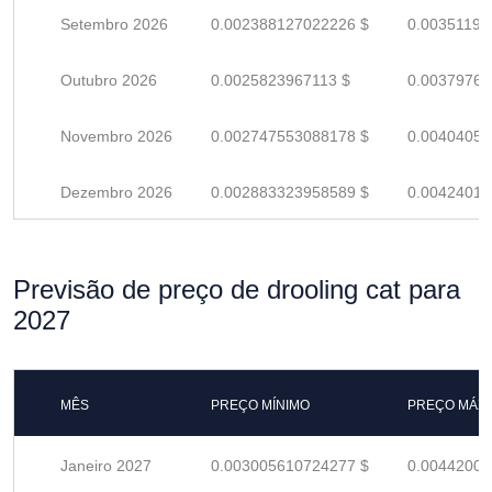
Setembro 2026
0.002388127022226 $
0.00351195
Outubro 2026
0.0025823967113 $
0.00379764
Novembro 2026
0.002747553088178 $
0.00404051
Dezembro 2026
0.002883323958589 $
0.00424018
Previsão de preço de drooling cat para
2027
MÊS
PREÇO MÍNIMO
PREÇO MÁX
Janeiro 2027
0.003005610724277 $
0.00442001