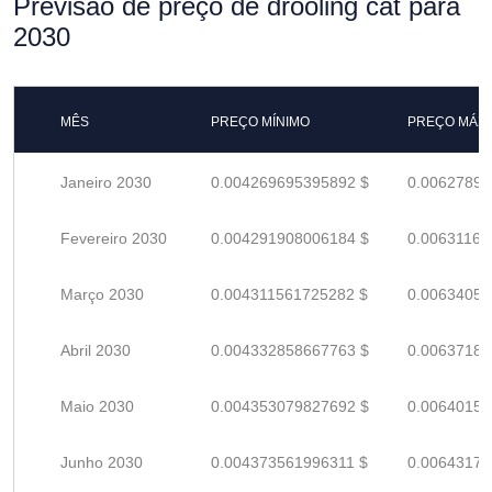
Previsão de preço de drooling cat para
2030
MÊS
PREÇO MÍNIMO
PREÇO MÁX
Janeiro 2030
0.004269695395892 $
0.00627896
Fevereiro 2030
0.004291908006184 $
0.00631162
Março 2030
0.004311561725282 $
0.00634053
Abril 2030
0.004332858667763 $
0.00637185
Maio 2030
0.004353079827692 $
0.00640158
Junho 2030
0.004373561996311 $
0.00643170