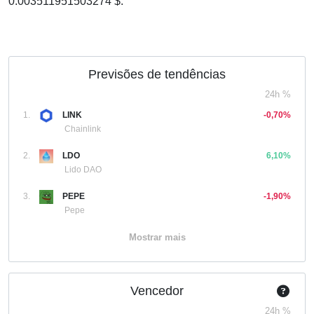
0.003511951503274 $.
Previsões de tendências
24h %
1.
LINK
-0,70%
Chainlink
2.
LDO
6,10%
Lido DAO
3.
PEPE
-1,90%
Pepe
Mostrar mais
Vencedor
24h %