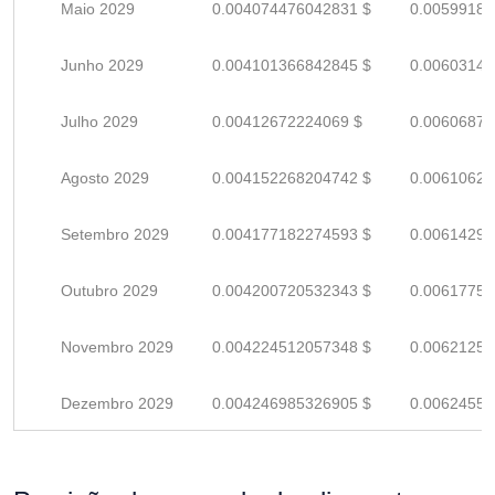
Maio 2029
0.004074476042831 $
0.00599187
Junho 2029
0.004101366842845 $
0.00603142
Julho 2029
0.00412672224069 $
0.00606870
Agosto 2029
0.004152268204742 $
0.00610627
Setembro 2029
0.004177182274593 $
0.00614291
Outubro 2029
0.004200720532343 $
0.00617753
Novembro 2029
0.004224512057348 $
0.00621251
Dezembro 2029
0.004246985326905 $
0.00624556