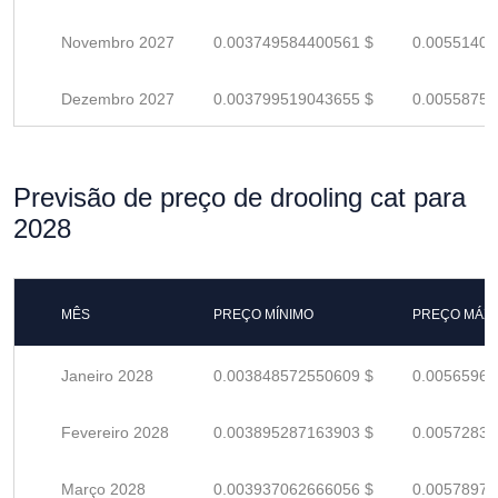
Novembro 2027
0.003749584400561 $
0.00551409
Dezembro 2027
0.003799519043655 $
0.00558752
Previsão de preço de drooling cat para
2028
MÊS
PREÇO MÍNIMO
PREÇO MÁX
Janeiro 2028
0.003848572550609 $
0.00565966
Fevereiro 2028
0.003895287163903 $
0.00572836
Março 2028
0.003937062666056 $
0.00578979