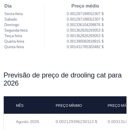
Dia
Preço médio
Sexta-feira
0.001297188552307 $
Sábado
0.001297188552307 $
Domingo
0.001336104208876 $
Segunda-feira
0.001362826293053 $
Terça-feira
0.001362826293053 $
Quarta-feira
0.001390082818915 $
Quinta-feira
0.001431785303482 $
Previsão de preço de drooling cat para
2026
MÊS
PREÇO MÍNIMO
PREÇO MÁX
Agosto 2026
0.002129396230113 $
0.00313146