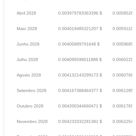
Abril 2028
0.003979783363396 $
0.00585262
Maio 2028
0.004019485321207 $
0.00591100
Junho 2028
0.00405889791648 $
0.00596896
Julho 2028
0.004095598011888 $
0.00602293
Agosto 2028
0.004132143299173 $
0.00607668
Setembro 2028
0.004167388464377 $
0.00612851
Outubro 2028
0.004200344660471 $
0.00617697
Novembro 2028
0.004233332281381 $
0.00622548