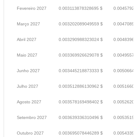
Fevereiro 2027
0.003113878328695 $
0.00457923
Março 2027
0.003202089049559 $
0.00470895
Abril 2027
0.003290988323024 $
0.00483968
Maio 2027
0.003369926629078 $
0.00495577
Junho 2027
0.003445218873333 $
0.00506649
Julho 2027
0.003512886130962 $
0.00516600
Agosto 2027
0.003578169498402 $
0.00526201
Setembro 2027
0.003639336310496 $
0.00535196
Outubro 2027
0.003695078446289 $
0.00543393