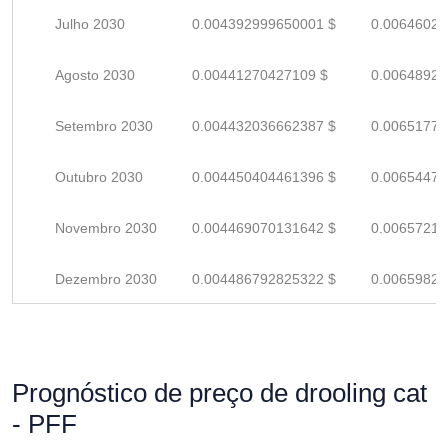
Julho 2030
0.004392999650001 $
0.00646029
Agosto 2030
0.00441270427109 $
0.00648927
Setembro 2030
0.004432036662387 $
0.00651770
Outubro 2030
0.004450404461396 $
0.00654471
Novembro 2030
0.004469070131642 $
0.00657216
Dezembro 2030
0.004486792825322 $
0.00659822
Prognóstico de preço de drooling cat
- PFF