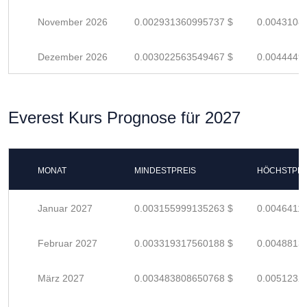
November 2026
0.002931360995737 $
0.0043108
Dezember 2026
0.003022563549467 $
0.0044449
Everest Kurs Prognose für 2027
MONAT
MINDESTPREIS
HÖCHSTPRE
Januar 2027
0.003155999135263 $
0.0046411
Februar 2027
0.003319317560188 $
0.0048813
März 2027
0.003483808650768 $
0.0051232