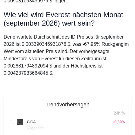
0.009081093439979 $ liegen.
Wie viel wird Everest nächsten Monat
(september 2026) wert sein?
Der erwartete Durchschnitt des ID Preises für september
2026 ist 0.003390346931876 $, was -67.95% Rückgangim
Wert vom aktuellen Preis sind. Der vorhergesagte
Mindestpreis von Everest für diesen Zeitraum ist
0.002881794892094 $ und der Höchstpreis ist
0.004237933664845 $.
Trendvorhersagen
24h %
1.
GIGA
-0,30%
Gigachad