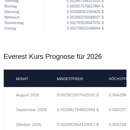
Sonntag
0.002957148321014 $
Montag
0.002927576837804 $
Dienstag
0.002898301069426 $
Mittwoch
0.002840335048037 $
Donnerstag
0.002783528347076 $
Freitag
0.002700022496664 $
Everest Kurs Prognose für 2026
MONAT
MINDESTPREIS
HÖCHSTPRE
August 2026
0.002922937642531 $
0.0042984
September 2026
0.002881794892094 $
0.0042379
Oktober 2026
0.002882964123051 $
0.0042396