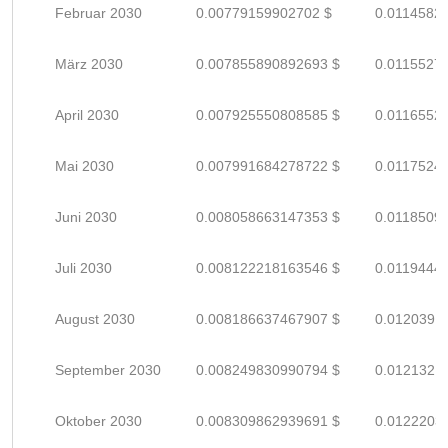
Februar 2030
0.00779159902702 $
0.0114582
März 2030
0.007855890892693 $
0.0115527
April 2030
0.007925550808585 $
0.0116552
Mai 2030
0.007991684278722 $
0.0117524
Juni 2030
0.008058663147353 $
0.0118509
Juli 2030
0.008122218163546 $
0.0119444
August 2030
0.008186637467907 $
0.0120391
September 2030
0.008249830990794 $
0.0121321
Oktober 2030
0.008309862939691 $
0.0122203