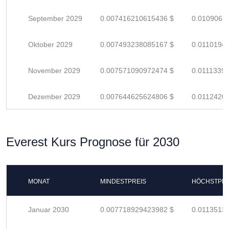
September 2029
0.007416210615436 $
0.0109061
Oktober 2029
0.007493238085167 $
0.0110194
November 2029
0.007571090972474 $
0.0111339
Dezember 2029
0.007644625624806 $
0.0112420
Everest Kurs Prognose für 2030
MONAT
MINDESTPREIS
HÖCHSTPRE
Januar 2030
0.007718929423982 $
0.0113513