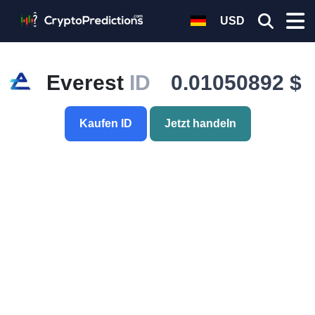
USD
Everest
ID
0.01050892 $
Kaufen ID
Jetzt handeln