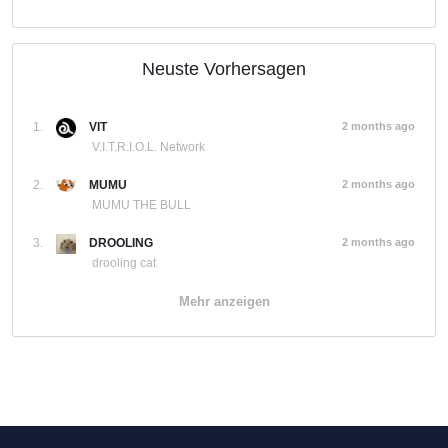
Neuste Vorhersagen
1.
VIT
2 months ago
V.I.T.R.I.O.L. Network
2.
MUMU
2 months ago
MUMU THE BULL
3.
DROOLING
2 months ago
drooling cat
Mehr anzeigen