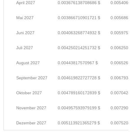
April 2027
0.003676138708686 $
0.0054060
Mai 2027
0.003866710901721 $
0.0056863
Juni 2027
0.004063268774932 $
0.0059753
Juli 2027
0.004250214251732 $
0.0062503
August 2027
0.00443817570967 $
0.0065267
September 2027
0.004619822727728 $
0.0067938
Oktober 2027
0.004789160172839 $
0.0070428
November 2027
0.004957593979199 $
0.0072905
Dezember 2027
0.005113921365279 $
0.0075204