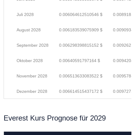
Juli 2028
0.006064612510546 $
0.0089185
August 2028
0.006183539075909 $
0.0090934
September 2028
0.006298398815152 $
0.0092623
Oktober 2028
0.00640591797164 $
0.0094204
November 2028
0.006513633083522 $
0.0095788
Dezember 2028
0.006614515437172 $
0.0097272
Everest Kurs Prognose für 2029