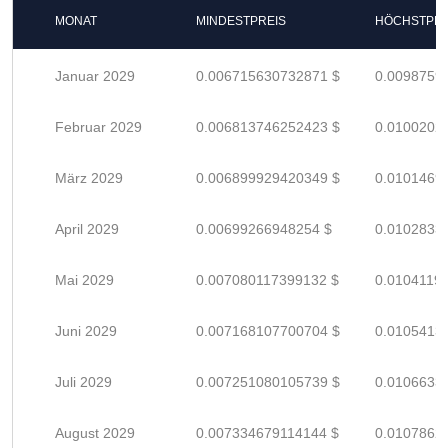
MONAT
MINDESTPREIS
HÖCHSTPRE
Januar 2029
0.006715630732871 $
0.0098759
Februar 2029
0.006813746252423 $
0.0100202
März 2029
0.006899929420349 $
0.0101469
April 2029
0.00699266948254 $
0.0102833
Mai 2029
0.007080117399132 $
0.0104119
Juni 2029
0.007168107700704 $
0.0105413
Juli 2029
0.007251080105739 $
0.0106633
August 2029
0.007334679114144 $
0.0107862