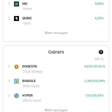
2.
HEI
9,90%
Heima
3.
QUBIC
6,20%
Qubic
Mehr anzeigen
Gainers
24h %
1.
DOGESTR
6,679,707,61%
Doge Strategy
2.
BGIGGLE
2,398,935,49%
Baby Giggle
3.
HYPER
715,035,43%
Bitcoin Hyper
Mehr anzeigen