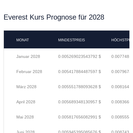
Everest Kurs Prognose für 2028
MONAT
MINDESTPREIS
HÖCHSTPRE
Januar 2028
0.005269023543792 $
0.0077485
Februar 2028
0.005417884487597 $
0.0079674
März 2028
0.005551788093628 $
0.0081643
April 2028
0.005689348130957 $
0.0083666
Mai 2028
0.005817656082991 $
0.0085553
Juni 2028
0.005945395085676 $
0.0087432