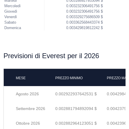
Martedì
0.003168927933094 $
Mercoledì
0.003232306491756 $
Giovedì
0.003232306491756 $
Venerdì
0.003329275686509 $
Sabato
0.003362568443374 $
Domenica
0.003429819812242 $
Previsioni di Everest per il 2026
MESE
PREZZO MINIMO
PREZZO MAS
Agosto 2026
0.002922937642531 $
0.00429843
Settembre 2026
0.002881794892094 $
0.00423793
Ottobre 2026
0.002882964123051 $
0.00423965