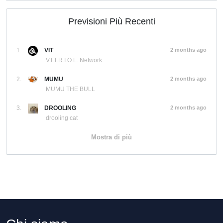
Previsioni Più Recenti
1.
VIT
2 months ago
V.I.T.R.I.O.L. Network
2.
MUMU
2 months ago
MUMU THE BULL
3.
DROOLING
2 months ago
drooling cat
Mostra di più