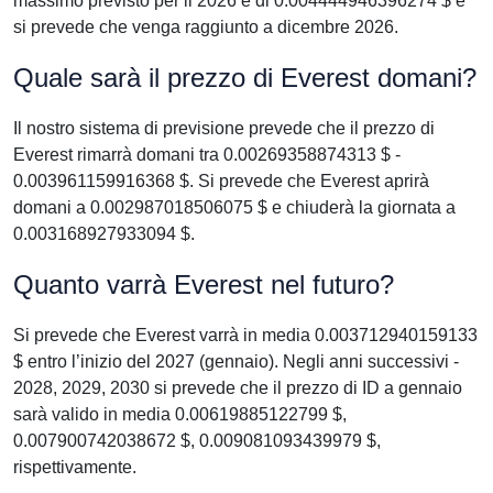
massimo previsto per il 2026 è di 0.004444946396274 $ e
si prevede che venga raggiunto a dicembre 2026.
Quale sarà il prezzo di Everest domani?
Il nostro sistema di previsione prevede che il prezzo di
Everest rimarrà domani tra 0.00269358874313 $ -
0.003961159916368 $. Si prevede che Everest aprirà
domani a 0.002987018506075 $ e chiuderà la giornata a
0.003168927933094 $.
Quanto varrà Everest nel futuro?
Si prevede che Everest varrà in media 0.003712940159133
$ entro l’inizio del 2027 (gennaio). Negli anni successivi -
2028, 2029, 2030 si prevede che il prezzo di ID a gennaio
sarà valido in media 0.00619885122799 $,
0.007900742038672 $, 0.009081093439979 $,
rispettivamente.