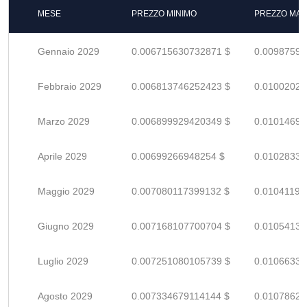
MESE
PREZZO MINIMO
PREZZO MAS
Gennaio 2029
0.006715630732871 $
0.00987592
Febbraio 2029
0.006813746252423 $
0.01002021
Marzo 2029
0.006899929420349 $
0.01014695
Aprile 2029
0.00699266948254 $
0.01028333
Maggio 2029
0.007080117399132 $
0.01041193
Giugno 2029
0.007168107700704 $
0.01054133
Luglio 2029
0.007251080105739 $
0.01066335
Agosto 2029
0.007334679114144 $
0.01078629