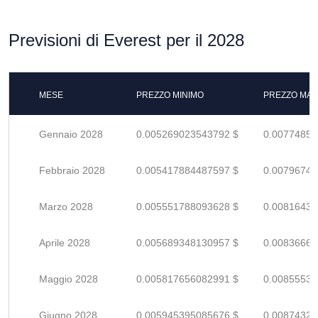
Previsioni di Everest per il 2028
MESE
PREZZO MINIMO
PREZZO MAS
Gennaio 2028
0.005269023543792 $
0.00774856
Febbraio 2028
0.005417884487597 $
0.00796747
Marzo 2028
0.005551788093628 $
0.00816439
Aprile 2028
0.005689348130957 $
0.00836668
Maggio 2028
0.005817656082991 $
0.00855537
Giugno 2028
0.005945395085676 $
0.00874322