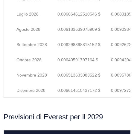
Luglio 2028
0.006064612510546 $
0.00891854
Agosto 2028
0.006183539075909 $
0.00909343
Settembre 2028
0.006298398815152 $
0.00926235
Ottobre 2028
0.00640591797164 $
0.00942046
Novembre 2028
0.006513633083522 $
0.00957887
Dicembre 2028
0.006614515437172 $
0.00972722
Previsioni di Everest per il 2029