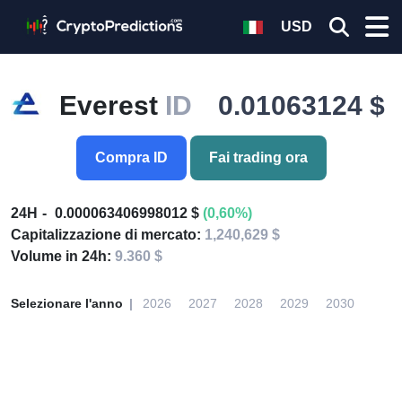
USD
Everest
ID
0.01063124 $
Compra ID
Fai trading ora
24H
0.000063406998012 $
(0,60%)
Capitalizzazione di mercato:
1,240,629 $
Volume in 24h:
9.360 $
Selezionare l'anno
2026
2027
2028
2029
2030