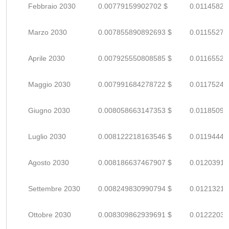
Febbraio 2030
0.00779159902702 $
0.01145823
Marzo 2030
0.007855890892693 $
0.01155278
Aprile 2030
0.007925550808585 $
0.01165522
Maggio 2030
0.007991684278722 $
0.01175247
Giugno 2030
0.008058663147353 $
0.01185097
Luglio 2030
0.008122218163546 $
0.01194443
Agosto 2030
0.008186637467907 $
0.01203917
Settembre 2030
0.008249830990794 $
0.01213210
Ottobre 2030
0.008309862939691 $
0.01222038