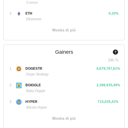
Cronos
3.
ETH
0,10%
Ethereum
Mostra di più
Gainers
24h %
1.
DOGESTR
6,679,707,61%
Doge Strategy
2.
BGIGGLE
2,398,935,49%
Baby Giggle
3.
HYPER
715,035,43%
Bitcoin Hyper
Mostra di più