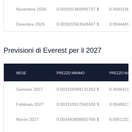
Novembre 2026
0.002931360995737 $
0.00431082
Dicembre 2026
0.003022563549467 $
0.00444494
Previsioni di Everest per il 2027
MESE
PREZZO MINIMO
PREZZO MAS
Gennaio 2027
0.003155999135263 $
0.00464117
Febbraio 2027
0.003319317560188 $
0.00488134
Marzo 2027
0.003483808650768 $
0.00512324