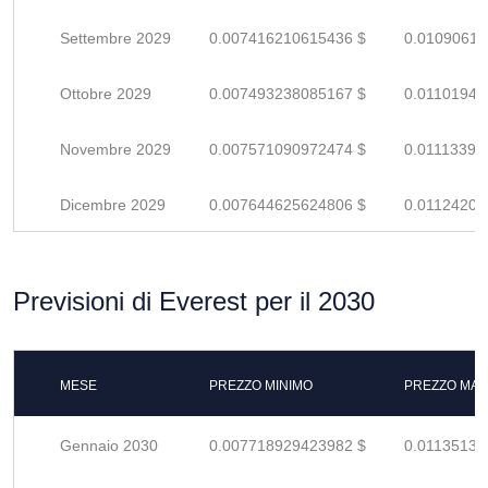
Settembre 2029
0.007416210615436 $
0.01090619
Ottobre 2029
0.007493238085167 $
0.01101946
Novembre 2029
0.007571090972474 $
0.01113395
Dicembre 2029
0.007644625624806 $
0.01124209
Previsioni di Everest per il 2030
MESE
PREZZO MINIMO
PREZZO MAS
Gennaio 2030
0.007718929423982 $
0.01135136