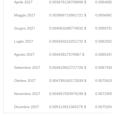
Aprile 2027
0.003676138708686 $
0.00540608
Maggio 2027
0.003866710901721 $
0.00568633
Giugno 2027
0.004063268774932 $
0.00597539
Luglio 2027
0.004250214251732 $
0.00625031
Agosto 2027
0.00443817570967 $
0.00652672
Settembre 2027
0.004619822727728 $
0.00679385
Ottobre 2027
0.004789160172839 $
0.00704288
Novembre 2027
0.004957593979199 $
0.00729057
Dicembre 2027
0.005113921365279 $
0.00752047