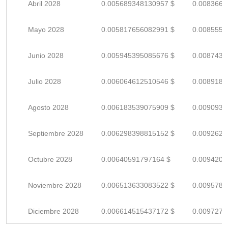
Abril 2028
0.005689348130957 $
0.0083666
Mayo 2028
0.005817656082991 $
0.0085553
Junio 2028
0.005945395085676 $
0.0087432
Julio 2028
0.006064612510546 $
0.0089185
Agosto 2028
0.006183539075909 $
0.0090934
Septiembre 2028
0.006298398815152 $
0.0092623
Octubre 2028
0.00640591797164 $
0.0094204
Noviembre 2028
0.006513633083522 $
0.0095788
Diciembre 2028
0.006614515437172 $
0.0097272