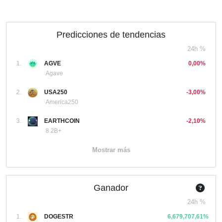
Predicciones de tendencias
24h %
1.
AGVE
0,00%
Agave
2.
USA250
-3,00%
America250
3.
EARTHCOIN
-2,10%
8.2B+
Mostrar más
Ganador
24h %
1.
DOGESTR
6,679,707,61%