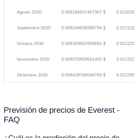
Agosto 2030
0.008186637467907 $
0.0120391
Septiembre 2030
0.008249830990794 $
0.0121321
Octubre 2030
0.008309862939691 $
0.0122203
Noviembre 2030
0.008370859551405 $
0.0123100
Diciembre 2030
0.008428766048766 $
0.0123952
Previsión de precios de Everest -
FAQ
¿Cuál es la predicción del precio de