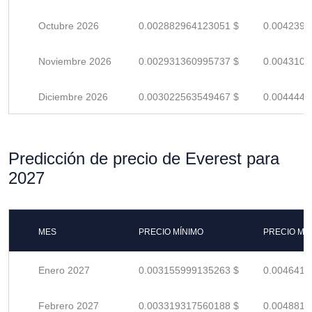
Octubre 2026
0.002882964123051 $
0.0042396
Noviembre 2026
0.002931360995737 $
0.0043108
Diciembre 2026
0.003022563549467 $
0.0044449
Predicción de precio de Everest para
2027
MES
PRECIO MÍNIMO
PRECIO MÁ
Enero 2027
0.003155999135263 $
0.0046411
Febrero 2027
0.003319317560188 $
0.0048813