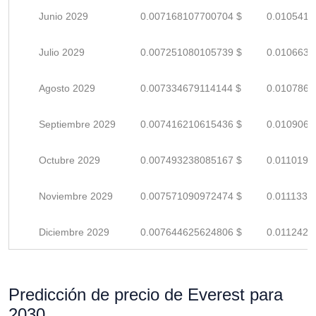
Junio 2029
0.007168107700704 $
0.0105413
Julio 2029
0.007251080105739 $
0.0106633
Agosto 2029
0.007334679114144 $
0.0107862
Septiembre 2029
0.007416210615436 $
0.0109061
Octubre 2029
0.007493238085167 $
0.0110194
Noviembre 2029
0.007571090972474 $
0.0111339
Diciembre 2029
0.007644625624806 $
0.0112420
Predicción de precio de Everest para
2030