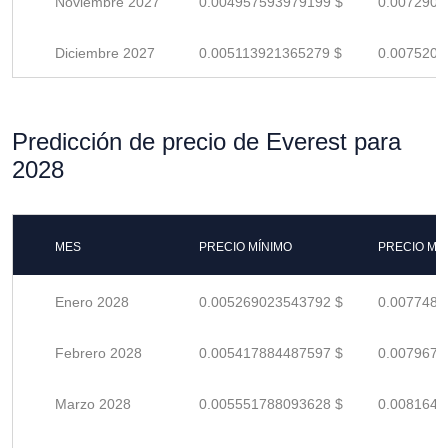
Noviembre 2027
0.004957593979199 $
0.0072905
Diciembre 2027
0.005113921365279 $
0.0075204
Predicción de precio de Everest para
2028
MES
PRECIO MÍNIMO
PRECIO MÁ
Enero 2028
0.005269023543792 $
0.0077485
Febrero 2028
0.005417884487597 $
0.0079674
Marzo 2028
0.005551788093628 $
0.0081643