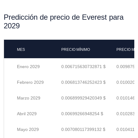
Predicción de precio de Everest para
2029
MES
PRECIO MÍNIMO
PRECIO MÁ
Enero 2029
0.006715630732871 $
0.0098759
Febrero 2029
0.006813746252423 $
0.0100202
Marzo 2029
0.006899929420349 $
0.0101469
Abril 2029
0.00699266948254 $
0.0102833
Mayo 2029
0.007080117399132 $
0.0104119