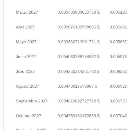
Marzo 2027
0.003483808650768 $
0.0051232
Abril 2027
0.003676138708686 $
0.0054060
Mayo 2027
0.003866710901721 $
0.0056863
Junio 2027
0.004063268774932 $
0.0059753
Julio 2027
0.004250214251732 $
0.0062503
Agosto 2027
0.00443817570967 $
0.0065267
Septiembre 2027
0.004619822727728 $
0.0067938
Octubre 2027
0.004789160172839 $
0.0070428