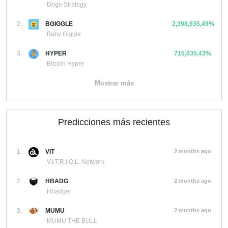
Doge Strategy
2.
BGIGGLE
2,398,935,49%
Baby Giggle
3.
HYPER
715,035,43%
Bitcoin Hyper
Mostrar más
Predicciones más recientes
1.
VIT
2 months ago
V.I.T.R.I.O.L. Network
2.
HBADG
2 months ago
Hbadger
3.
MUMU
2 months ago
MUMU THE BULL