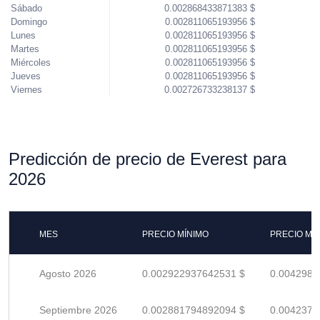
Sábado
0.002868433871383 $
Domingo
0.002811065193956 $
Lunes
0.002811065193956 $
Martes
0.002811065193956 $
Miércoles
0.002811065193956 $
Jueves
0.002811065193956 $
Viernes
0.002726733238137 $
Predicción de precio de Everest para
2026
MES
PRECIO MÍNIMO
PRECIO MÁ
Agosto 2026
0.002922937642531 $
0.0042984
Septiembre 2026
0.002881794892094 $
0.0042379