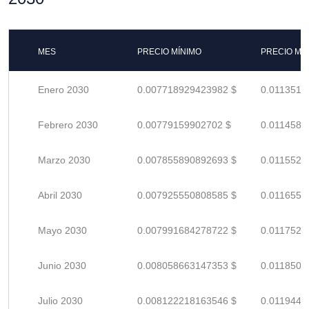
MES
PRECIO MÍNIMO
PRECIO MÁ
Enero 2030
0.007718929423982 $
0.0113513
Febrero 2030
0.00779159902702 $
0.0114582
Marzo 2030
0.007855890892693 $
0.0115527
Abril 2030
0.007925550808585 $
0.0116552
Mayo 2030
0.007991684278722 $
0.0117524
Junio 2030
0.008058663147353 $
0.0118509
Julio 2030
0.008122218163546 $
0.0119444