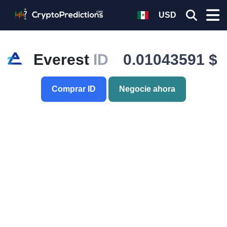
USD
Everest
ID
0.01043591 $
Comprar ID
Negocie ahora