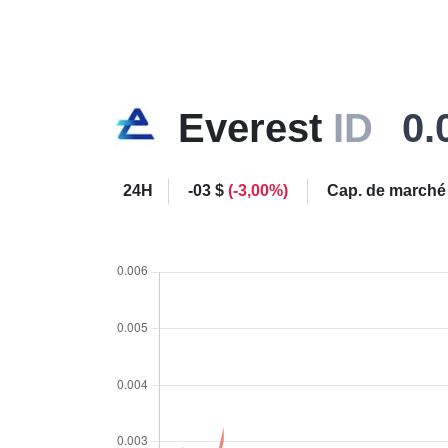
Everest
ID
0.
24H
-03 $
(-3,00%)
Cap. de marché