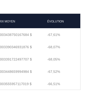
RIX MOYEN
ÉVOLUTION
.003438750167684 $
-67,61%
.003390346931876 $
-68,07%
.003391722497707 $
-68,05%
.003448659994984 $
-67,52%
.003555957117019 $
-66,51%