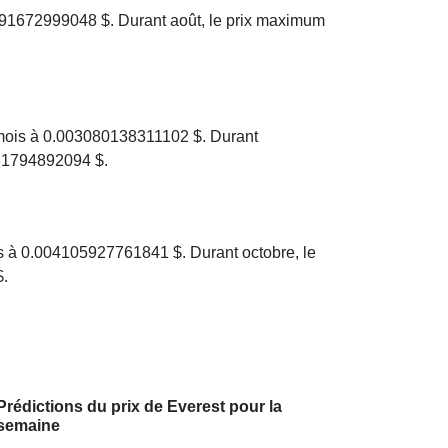
691672999048 $. Durant août, le prix maximum
 mois à 0.003080138311102 $. Durant
881794892094 $.
s à 0.004105927761841 $. Durant octobre, le
$.
Prédictions du prix de Everest pour la
semaine