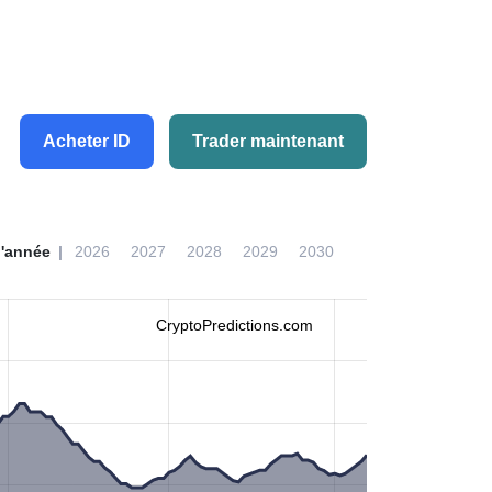
Acheter ID
Trader maintenant
l'année
2026
2027
2028
2029
2030
CryptoPredictions.com