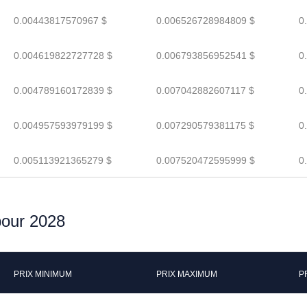
0.00443817570967 $
0.006526728984809 $
0
0.004619822727728 $
0.006793856952541 $
0
0.004789160172839 $
0.007042882607117 $
0
0.004957593979199 $
0.007290579381175 $
0
0.005113921365279 $
0.007520472595999 $
0
pour 2028
PRIX MINIMUM
PRIX MAXIMUM
P