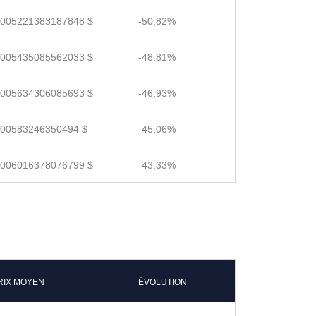
.005221383187848 $
-50,82%
.005435085562033 $
-48,81%
.005634306085693 $
-46,93%
.00583246350494 $
-45,06%
.006016378076799 $
-43,33%
RIX MOYEN
ÉVOLUTION