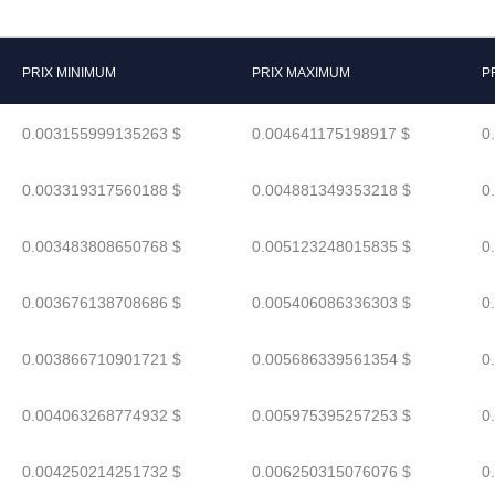
PRIX MINIMUM
PRIX MAXIMUM
P
0.003155999135263 $
0.004641175198917 $
0
0.003319317560188 $
0.004881349353218 $
0
0.003483808650768 $
0.005123248015835 $
0
0.003676138708686 $
0.005406086336303 $
0
0.003866710901721 $
0.005686339561354 $
0
0.004063268774932 $
0.005975395257253 $
0
0.004250214251732 $
0.006250315076076 $
0