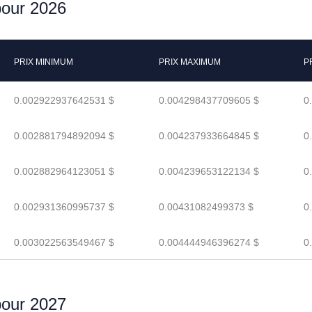
pour 2026
PRIX MINIMUM
PRIX MAXIMUM
P
0.002922937642531 $
0.004298437709605 $
0
0.002881794892094 $
0.004237933664845 $
0
0.002882964123051 $
0.004239653122134 $
0
0.002931360995737 $
0.00431082499373 $
0
0.003022563549467 $
0.004444946396274 $
0
pour 2027