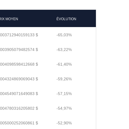
RIX MOYEN
ÉVOLUTION
.003712940159133 $
-65,03%
.003905079482574 $
-63,22%
.004098598412668 $
-61,40%
.004324869069043 $
-59,26%
.004549071649083 $
-57,15%
.004780316205802 $
-54,97%
.005000252060861 $
-52,90%