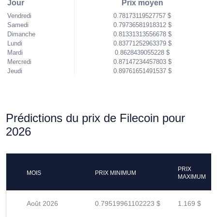
Jour
Prix moyen
Vendredi
0.78173119527757 $
Samedi
0.79736581918312 $
Dimanche
0.81331313556678 $
Lundi
0.83771252963379 $
Mardi
0.8628439055228 $
Mercredi
0.87147234457803 $
Jeudi
0.89761651491537 $
Prédictions du prix de Filecoin pour
2026
PRIX
MOIS
PRIX MINIMUM
MAXIMUM
Août 2026
0.79519961102223 $
1.169 $