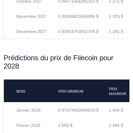
Octobre 2027
0.86671568285252 $
1.275 $
Novembre 2027
0.90398823655996 $
1.329 $
Décembre 2027
0.93924753052705 $
1.381 $
Prédictions du prix de Filecoin pour
2028
PRIX
MOIS
PRIX MINIMUM
MAXIMUM
Janvier 2028
0.97479002094519 $
1.434 $
Février 2028
1.009 $
1.484 $