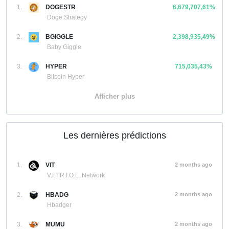
1.
DOGESTR
6,679,707,61%
Doge Strategy
2.
BGIGGLE
2,398,935,49%
Baby Giggle
3.
HYPER
715,035,43%
Bitcoin Hyper
Afficher plus
Les dernières prédictions
1.
VIT
2 months ago
V.I.T.R.I.O.L. Network
2.
HBADG
2 months ago
Hbadger
3.
MUMU
2 months ago