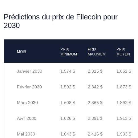
Prédictions du prix de Filecoin pour
2030
PRIX
PRIX
PRIX
MOIS
MINIMUM
MAXIMUM
MOYEN
Janvier 2030
1.574 $
2.315 $
1.852 $
Février 2030
1.592 $
2.342 $
1.873 $
Mars 2030
1.608 $
2.365 $
1.892 $
Avril 2030
1.626 $
2.391 $
1.913 $
Mai 2030
1.643 $
2.416 $
1.933 $