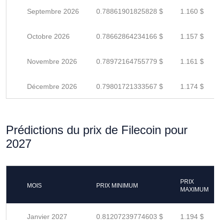
Septembre 2026
0.78861901825828 $
1.160 $
Octobre 2026
0.78662864234166 $
1.157 $
Novembre 2026
0.78972164755779 $
1.161 $
Décembre 2026
0.79801721333567 $
1.174 $
Prédictions du prix de Filecoin pour
2027
PRIX
MOIS
PRIX MINIMUM
MAXIMUM
Janvier 2027
0.81207239774603 $
1.194 $