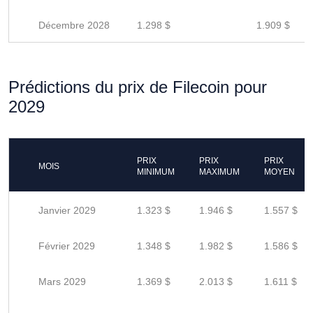
Décembre 2028
1.298 $
1.909 $
Prédictions du prix de Filecoin pour
2029
PRIX
PRIX
PRIX
MOIS
MINIMUM
MAXIMUM
MOYEN
Janvier 2029
1.323 $
1.946 $
1.557 $
Février 2029
1.348 $
1.982 $
1.586 $
Mars 2029
1.369 $
2.013 $
1.611 $