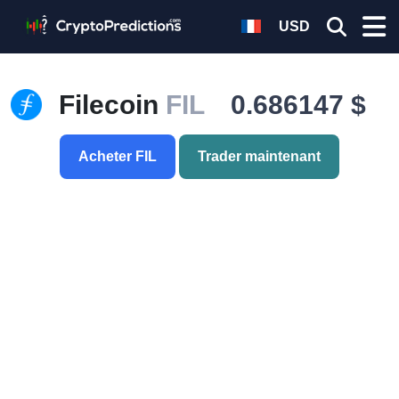
USD
Filecoin
FIL
0.686147 $
Acheter FIL
Trader maintenant