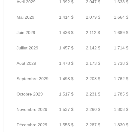
Avril 2029
1.392 $
2.047 $
1.638 $
Mai 2029
1.414 $
2.079 $
1.664 $
Juin 2029
1.436 $
2.112 $
1.689 $
Juillet 2029
1.457 $
2.142 $
1.714 $
Août 2029
1.478 $
2.173 $
1.738 $
Septembre 2029
1.498 $
2.203 $
1.762 $
Octobre 2029
1.517 $
2.231 $
1.785 $
Novembre 2029
1.537 $
2.260 $
1.808 $
Décembre 2029
1.555 $
2.287 $
1.830 $