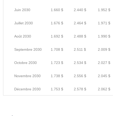
Juin 2030
1.660 $
2.440 $
1.952 $
Juillet 2030
1.676 $
2.464 $
1.971 $
Août 2030
1.692 $
2.488 $
1.990 $
Septembre 2030
1.708 $
2.511 $
2.009 $
Octobre 2030
1.723 $
2.534 $
2.027 $
Novembre 2030
1.738 $
2.556 $
2.045 $
Décembre 2030
1.753 $
2.578 $
2.062 $