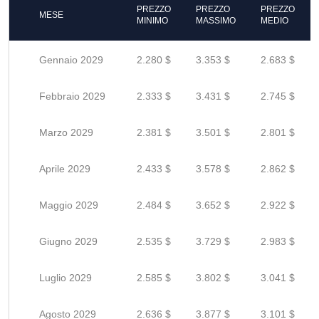
PREZZO
PREZZO
PREZZO
MESE
MINIMO
MASSIMO
MEDIO
Gennaio 2029
2.280 $
3.353 $
2.683 $
Febbraio 2029
2.333 $
3.431 $
2.745 $
Marzo 2029
2.381 $
3.501 $
2.801 $
Aprile 2029
2.433 $
3.578 $
2.862 $
Maggio 2029
2.484 $
3.652 $
2.922 $
Giugno 2029
2.535 $
3.729 $
2.983 $
Luglio 2029
2.585 $
3.802 $
3.041 $
Agosto 2029
2.636 $
3.877 $
3.101 $