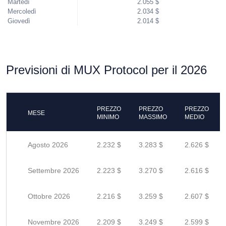
Martedì
2.055 $
Mercoledì
2.034 $
Giovedì
2.014 $
Previsioni di MUX Protocol per il 2026
PREZZO
PREZZO
PREZZO
MESE
MINIMO
MASSIMO
MEDIO
Agosto 2026
2.232 $
3.283 $
2.626 $
Settembre 2026
2.223 $
3.270 $
2.616 $
Ottobre 2026
2.216 $
3.259 $
2.607 $
Novembre 2026
2.209 $
3.249 $
2.599 $