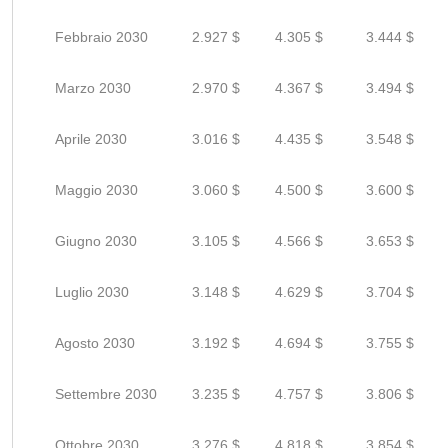
Febbraio 2030
2.927 $
4.305 $
3.444 $
Marzo 2030
2.970 $
4.367 $
3.494 $
Aprile 2030
3.016 $
4.435 $
3.548 $
Maggio 2030
3.060 $
4.500 $
3.600 $
Giugno 2030
3.105 $
4.566 $
3.653 $
Luglio 2030
3.148 $
4.629 $
3.704 $
Agosto 2030
3.192 $
4.694 $
3.755 $
Settembre 2030
3.235 $
4.757 $
3.806 $
Ottobre 2030
3.276 $
4.818 $
3.854 $