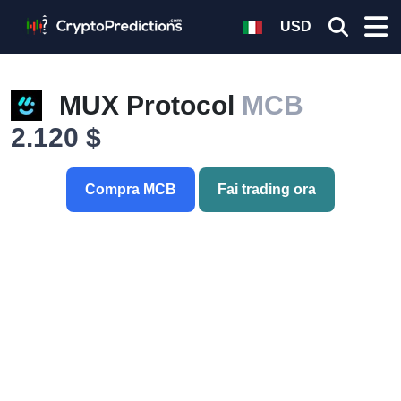
USD
MUX Protocol
MCB
2.120 $
Compra MCB
Fai trading ora