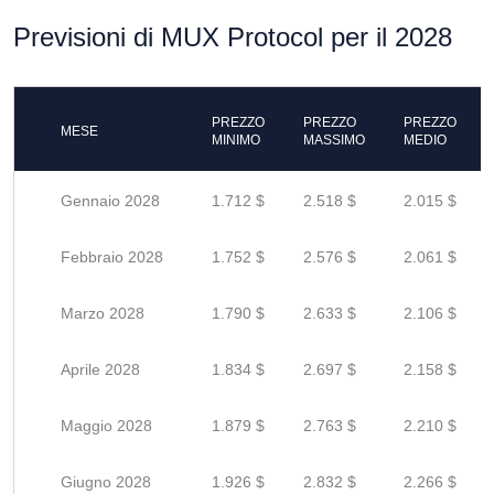
Previsioni di MUX Protocol per il 2028
PREZZO
PREZZO
PREZZO
MESE
MINIMO
MASSIMO
MEDIO
Gennaio 2028
1.712 $
2.518 $
2.015 $
Febbraio 2028
1.752 $
2.576 $
2.061 $
Marzo 2028
1.790 $
2.633 $
2.106 $
Aprile 2028
1.834 $
2.697 $
2.158 $
Maggio 2028
1.879 $
2.763 $
2.210 $
Giugno 2028
1.926 $
2.832 $
2.266 $