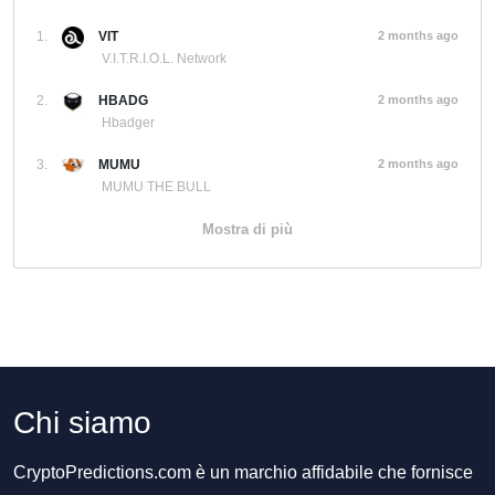
1.
VIT
2 months ago
V.I.T.R.I.O.L. Network
2.
HBADG
2 months ago
Hbadger
3.
MUMU
2 months ago
MUMU THE BULL
Mostra di più
Chi siamo
CryptoPredictions.com è un marchio affidabile che fornisce