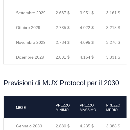
Settembre 2029
2.687 $
3.951 $
3.161 $
Ottobre 2029
2.735 $
4.022 $
3.218 $
Novembre 2029
2.784 $
4.095 $
3.276 $
Dicembre 2029
2.831 $
4.164 $
3.331 $
Previsioni di MUX Protocol per il 2030
PREZZO
PREZZO
PREZZO
MESE
MINIMO
MASSIMO
MEDIO
Gennaio 2030
2.880 $
4.235 $
3.388 $