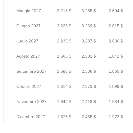
Maggio 2027
2.213 $
3.255 $
2.604 $
Giugno 2027
2.223 $
3.269 $
2.615 $
Luglio 2027
2.235 $
3.287 $
2.630 $
Agosto 2027
1.565 $
2.302 $
1.842 $
Settembre 2027
1.588 $
2.336 $
1.869 $
Ottobre 2027
1.614 $
2.373 $
1.899 $
Novembre 2027
1.644 $
2.418 $
1.934 $
Dicembre 2027
1.676 $
2.465 $
1.972 $