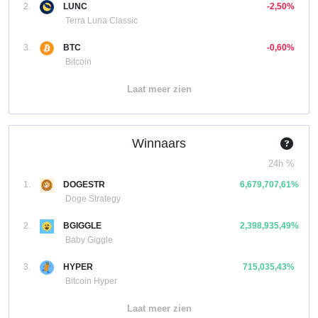
2.
LUNC
-2,50%
Terra Luna Classic
3.
BTC
-0,60%
Bitcoin
Laat meer zien
Winnaars
24h %
1.
DOGESTR
6,679,707,61%
Doge Strategy
2.
BGIGGLE
2,398,935,49%
Baby Giggle
3.
HYPER
715,035,43%
Bitcoin Hyper
Laat meer zien