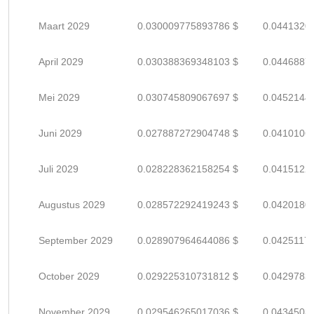
Maart 2029
0.030009775893786 $
0.0441320
April 2029
0.030388369348103 $
0.0446887
Mei 2029
0.030745809067697 $
0.0452144
Juni 2029
0.027887272904748 $
0.0410106
Juli 2029
0.028228362158254 $
0.0415122
Augustus 2029
0.028572292419243 $
0.0420180
September 2029
0.028907964644086 $
0.0425117
October 2029
0.029225310731812 $
0.0429783
November 2029
0.029546265017036 $
0.0434503