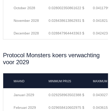
October 2028
0.028002350861622 $
0.0411799
November 2028
0.028438613862931 $
0.0418214
December 2028
0.028847964443363 $
0.0424234
Protocol Monsters koers verwachting
voor 2029
MAAND
MINIMUM PRIJS
MAXIMUM P
Januari 2029
0.029258963502388 $
0.0430278
Februari 2029
0.029658410602975 $
0.0436153