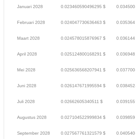
Januari 2028
0.023460590496295 $
0.0345008
Februari 2028
0.024047730636463 $
0.0353643
Maart 2028
0.024578015876967 $
0.0361441
April 2028
0.025124800168291 $
0.0369482
Mei 2028
0.025636568207941 $
0.0377008
Juni 2028
0.026147671995594 $
0.0384524
Juli 2028
0.02662605340511 $
0.0391559
Augustus 2028
0.027104522999834 $
0.0398595
September 2028
0.027567761321579 $
0.0405408