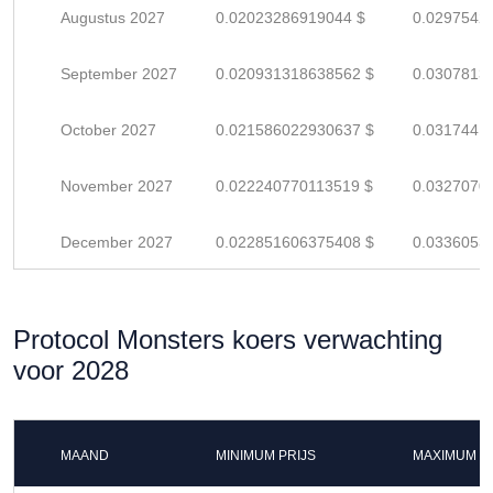
Augustus 2027
0.02023286919044 $
0.0297542
September 2027
0.020931318638562 $
0.0307813
October 2027
0.021586022930637 $
0.0317441
November 2027
0.022240770113519 $
0.0327070
December 2027
0.022851606375408 $
0.0336053
Protocol Monsters koers verwachting
voor 2028
MAAND
MINIMUM PRIJS
MAXIMUM P