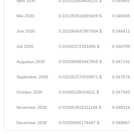
April 2030
0.031010004609132 $
0.0456029
Mei 2030
0.031283516069429 $
0.0460051
Juni 2030
0.031560647067004 $
0.0464127
Juli 2030
0.03182372281685 $
0.0467995
Augustus 2030
0.032090483447655 $
0.0471918
September 2030
0.032352270030871 $
0.0475768
October 2030
0.03260105024011 $
0.0479427
November 2030
0.032853916211184 $
0.0483145
December 2030
0.03309405176497 $
0.0486677