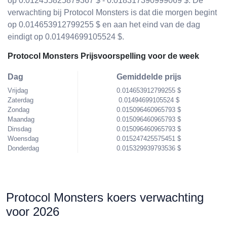
op 0.012455825879367 $ - 0.018317390999069 $. De
verwachting bij Protocol Monsters is dat die morgen begint
op 0.014653912799255 $ en aan het eind van de dag
eindigt op 0.01494699105524 $.
Protocol Monsters Prijsvoorspelling voor de week
Dag
Gemiddelde prijs
Vrijdag
0.014653912799255 $
Zaterdag
0.01494699105524 $
Zondag
0.015096460965793 $
Maandag
0.015096460965793 $
Dinsdag
0.015096460965793 $
Woensdag
0.015247425575451 $
Donderdag
0.015329939793536 $
Protocol Monsters koers verwachting
voor 2026