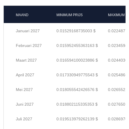
MAAND
MINIMUM PRIJS
MAXIMUM P
Januari 2027
0.01529168735003 $
0.0224877
Februari 2027
0.015952455363163 $
0.0234594
Maart 2027
0.016594100023886 $
0.0244030
April 2027
0.017330949775543 $
0.0254866
Mei 2027
0.018055542426576 $
0.0265522
Juni 2027
0.018802115335353 $
0.0276501
Juli 2027
0.019513979262139 $
0.0286970