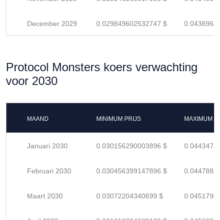
December 2029
0.029849602532747 $
0.0438964
Protocol Monsters koers verwachting
voor 2030
MAAND
MINIMUM PRIJS
MAXIMUM P
Januari 2030
0.030156290003896 $
0.0443474
Februari 2030
0.030456399147896 $
0.0447888
Maart 2030
0.03072204340699 $
0.0451794