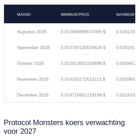
MAAND
MINIMUM PRIJS
MAXIMUM P
Augustus 2026
0.013690896574396 $
0.0201336
September 2026
0.013730120578418 $
0.0201913
October 2026
0.013913653143898 $
0.0204612
November 2026
0.014253172615113 $
0.0209605
December 2026
0.014710801718198 $
0.0216335
Protocol Monsters koers verwachting
voor 2027