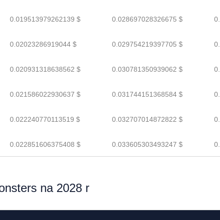
0.019513979262139 $
0.028697028326675 $
0
0.02023286919044 $
0.029754219397705 $
0
0.020931318638562 $
0.030781350939062 $
0
0.021586022930637 $
0.031744151368584 $
0
0.022240770113519 $
0.032707014872822 $
0
0.022851606375408 $
0.033605303493247 $
0
nsters na 2028 r