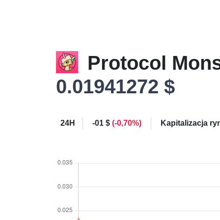
Protocol Mon
0.01941272 $
24H
-01 $
(-0,70%)
Kapitalizacja r