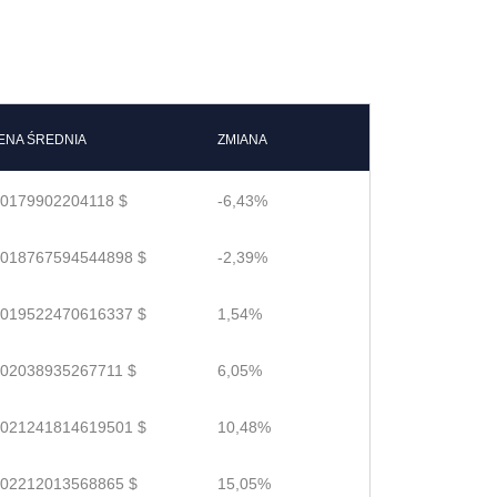
ENA ŚREDNIA
ZMIANA
.0179902204118 $
-6,43%
.018767594544898 $
-2,39%
.019522470616337 $
1,54%
.02038935267711 $
6,05%
.021241814619501 $
10,48%
.02212013568865 $
15,05%