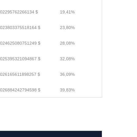
.02295762266134 $
19,41%
.023803375518164 $
23,80%
.024625080751249 $
28,08%
.025395321094867 $
32,08%
.026165611898257 $
36,09%
.026884242794598 $
39,83%