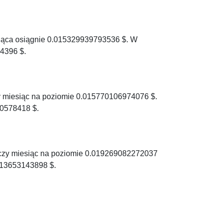
siąca osiągnie 0.015329939793536 $. W
4396 $.
y miesiąc na poziomie 0.015770106974076 $.
0578418 $.
ńczy miesiąc na poziomie 0.019269082272037
913653143898 $.