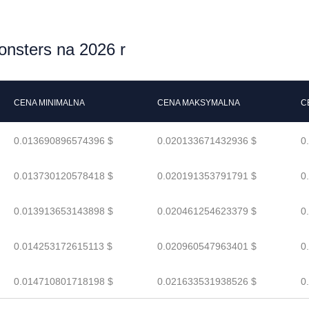
nsters na 2026 r
CENA MINIMALNA
CENA MAKSYMALNA
C
0.013690896574396 $
0.020133671432936 $
0
0.013730120578418 $
0.020191353791791 $
0
0.013913653143898 $
0.020461254623379 $
0
0.014253172615113 $
0.020960547963401 $
0
0.014710801718198 $
0.021633531938526 $
0