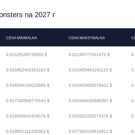
nsters na 2027 r
CENA MINIMALNA
CENA MAKSYMALNA
C
0.01529168735003 $
0.02248777551475 $
0
0.015952455363163 $
0.023459493181123 $
0
0.016594100023886 $
0.024403088270421 $
0
0.017330949775543 $
0.025486690846387 $
0
0.018055542426576 $
0.026552268274376 $
0
0.018802115335353 $
0.027650169610813 $
0