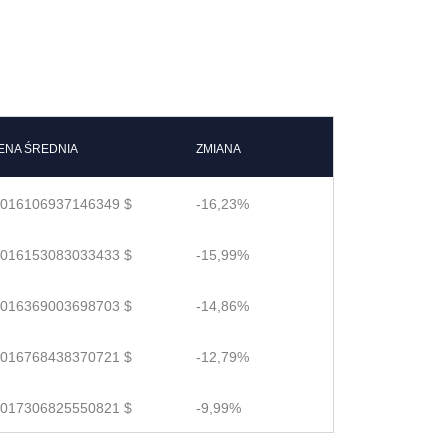
ENA ŚREDNIA
ZMIANA
.016106937146349 $
-16,23%
.016153083033433 $
-15,99%
.016369003698703 $
-14,86%
.016768438370721 $
-12,79%
.017306825550821 $
-9,99%