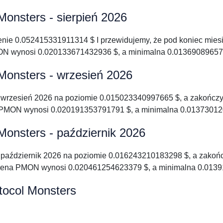
onsters - sierpień 2026
cenie 0.052415331911314 $ I przewidujemy, że pod koniec mie
N wynosi 0.020133671432936 $, a minimalna 0.01369089657
Monsters - wrzesień 2026
 wrzesień 2026 na poziomie 0.015023340997665 $, a zakończ
PMON wynosi 0.020191353791791 $, a minimalna 0.01373012
Monsters - październik 2026
e październik 2026 na poziomie 0.016243210183298 $, a zako
cena PMON wynosi 0.020461254623379 $, a minimalna 0.013
tocol Monsters