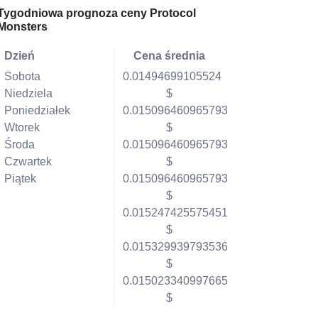
Tygodniowa prognoza ceny Protocol
Monsters
Dzień
Cena średnia
Sobota
0.01494699105524
Niedziela
$
Poniedziałek
0.015096460965793
Wtorek
$
Środa
0.015096460965793
Czwartek
$
Piątek
0.015096460965793
$
0.015247425575451
$
0.015329939793536
$
0.015023340997665
$