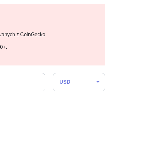
owanych z CoinGecko
00+.
USD