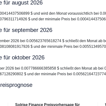
e für august 2026
0.000414437506899 $ und wird den Monat voraussichtlich bei 0.
00796311714926 $ und der minimale Preis bei 0.000414437506
e für september 2026
eptember 2026 bei 0.005623765618274 $ schließt den Monat ab b
008108081917926 $ und der minimale Preis bei 0.00551349570
e für oktober 2026
tober 2026 bei 0.007786666385858 $ schließt den Monat ab bei 
267128290802 $ und der minimale Preis bei 0.00562164723774
Preisprognose
Solrise Finance Preisvorhersage für