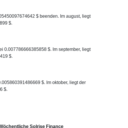
005450097674642 $ beenden. Im august, liegt
899 $.
ei 0.007786666385858 $. Im september, liegt
419 $.
0.005860391486669 $. Im oktober, liegt der
6 $.
Wöchentliche Solrise Finance