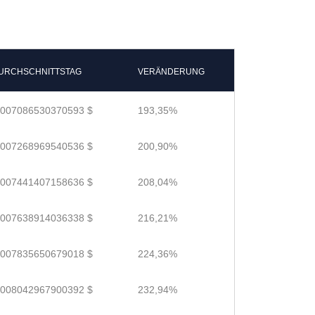
URCHSCHNITTSTAG
VERÄNDERUNG
.007086530370593 $
193,35%
.007268969540536 $
200,90%
.007441407158636 $
208,04%
.007638914036338 $
216,21%
.007835650679018 $
224,36%
.008042967900392 $
232,94%