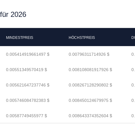
für 2026
MINDESTPREIS
HÖCHSTPREIS
D
0.005414919661497 $
0.00796311714926 $
0
0.00551349570419 $
0.008108081917926 $
0
0.005621647237746 $
0.008267128290802 $
0
0.005746084782383 $
0.008450124679975 $
0
0.00587749455977 $
0.008643374352604 $
0