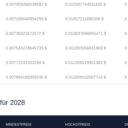
0.007009266539592 $
0.010307744911165 $
0
0.007189040854299 $
0.01057211890338 $
0
0.00736922572572 $
0.010837096655471 $
0
0.007543278645739 $
0.011093056831969 $
0
0.00772243353294 $
0.011356519901383 $
0
0.007894189399245 $
0.011609102057714 $
0
für 2028
MINDESTPREIS
HÖCHSTPREIS
D