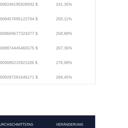
.008246195928932 $
241,35%
.008457695122704 $
250,11%
.008669677324377 $
258,88%
.008874445465575 $
267,36%
.009085215921106 $
276,08%
.009287281646171 $
284,45%
URCHSCHNITTSTAG
VERÄNDERUNG