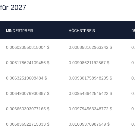
für 2027
MINDESTPREIS
HÖCHSTPREIS
D
0.006023550815004 $
0.008858162963242 $
0
0.006178624109456 $
0.00908621192567 $
0
0.00632519608484 $
0.009301758948295 $
0
0.006493076930887 $
0.009548642545422 $
0
0.006660303077165 $
0.009794563348772 $
0
0.006836522715333 $
0.01005370987549 $
0