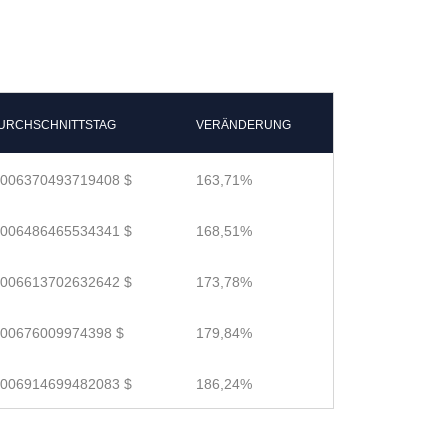
URCHSCHNITTSTAG
VERÄNDERUNG
.006370493719408 $
163,71%
.006486465534341 $
168,51%
.006613702632642 $
173,78%
.00676009974398 $
179,84%
.006914699482083 $
186,24%