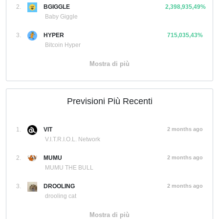
2.
BGIGGLE
2,398,935,49%
Baby Giggle
3.
HYPER
715,035,43%
Bitcoin Hyper
Mostra di più
Previsioni Più Recenti
1.
VIT
2 months ago
V.I.T.R.I.O.L. Network
2.
MUMU
2 months ago
MUMU THE BULL
3.
DROOLING
2 months ago
drooling cat
Mostra di più