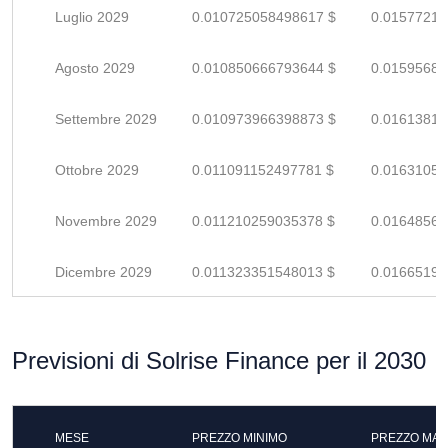
Luglio 2029
0.010725058498617 $
0.01577214
Agosto 2029
0.010850666793644 $
0.01595686
Settembre 2029
0.010973966398873 $
0.01613818
Ottobre 2029
0.011091152497781 $
0.01631051
Novembre 2029
0.011210259035378 $
0.01648567
Dicembre 2029
0.011323351548013 $
0.01665198
Previsioni di Solrise Finance per il 2030
MESE
PREZZO MINIMO
PREZZO MAS