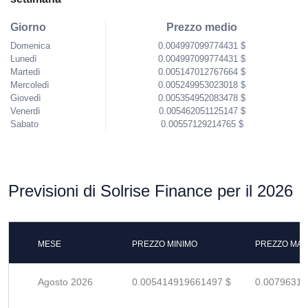
Giorno
Prezzo medio
Domenica
0.004997099774431 $
Lunedì
0.004997099774431 $
Martedì
0.005147012767664 $
Mercoledì
0.005249953023018 $
Giovedì
0.005354952083478 $
Venerdì
0.005462051125147 $
Sabato
0.00557129214765 $
Previsioni di Solrise Finance per il 2026
MESE
PREZZO MINIMO
PREZZO MAS
Agosto 2026
0.005414919661497 $
0.00796311