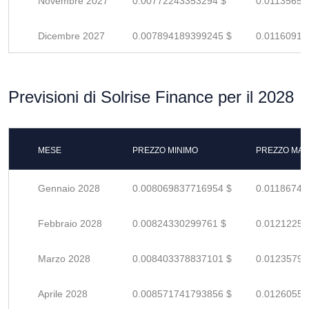
Novembre 2027
0.00772243353294 $
0.01135651
Dicembre 2027
0.007894189399245 $
0.01160910
Previsioni di Solrise Finance per il 2028
MESE
PREZZO MINIMO
PREZZO MAS
Gennaio 2028
0.008069837716954 $
0.01186740
Febbraio 2028
0.00824330299761 $
0.01212250
Marzo 2028
0.008403378837101 $
0.01235791
Aprile 2028
0.008571741793856 $
0.01260550