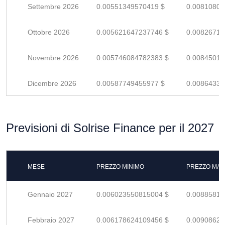
Settembre 2026
0.00551349570419 $
0.00810808
Ottobre 2026
0.005621647237746 $
0.00826712
Novembre 2026
0.005746084782383 $
0.00845012
Dicembre 2026
0.00587749455977 $
0.00864337
Previsioni di Solrise Finance per il 2027
MESE
PREZZO MINIMO
PREZZO MAS
Gennaio 2027
0.006023550815004 $
0.00885816
Febbraio 2027
0.006178624109456 $
0.00908621