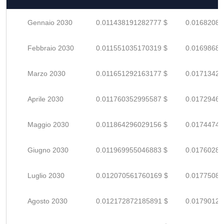
Gennaio 2030
0.011438191282777 $
0.01682086
Febbraio 2030
0.011551035170319 $
0.01698681
Marzo 2030
0.011651292163177 $
0.01713425
Aprile 2030
0.011760352995587 $
0.01729463
Maggio 2030
0.011864296029156 $
0.01744749
Giugno 2030
0.011969955046883 $
0.01760287
Luglio 2030
0.012070561760169 $
0.01775082
Agosto 2030
0.012172872185891 $
0.01790128