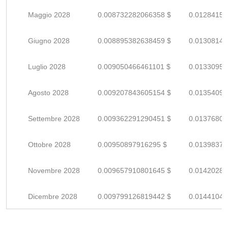
Maggio 2028
0.008732282066358 $
0.01284159
Giugno 2028
0.008895382638459 $
0.01308144
Luglio 2028
0.009050466461101 $
0.01330950
Agosto 2028
0.009207843605154 $
0.01354094
Settembre 2028
0.009362291290451 $
0.01376807
Ottobre 2028
0.00950897916295 $
0.01398379
Novembre 2028
0.009657910801645 $
0.01420281
Dicembre 2028
0.009799126819442 $
0.01441048