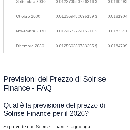
Settembre 2030
0.012273553726218 $
0.01804934
Ottobre 2030
0.012369480695139 $
0.01819041
Novembre 2030
0.012467222415211 $
0.01833415
Dicembre 2030
0.012560259733265 $
0.01847097
Previsioni del Prezzo di Solrise
Finance - FAQ
Qual è la previsione del prezzo di
Solrise Finance per il 2026?
Si prevede che Solrise Finance raggiunga i