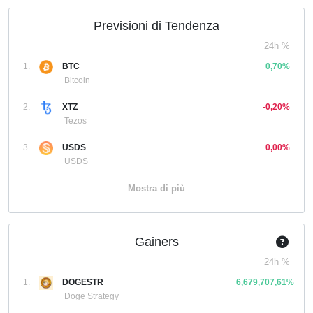
Previsioni di Tendenza
24h %
1.
BTC
0,70%
Bitcoin
2.
XTZ
-0,20%
Tezos
3.
USDS
0,00%
USDS
Mostra di più
Gainers
24h %
1.
DOGESTR
6,679,707,61%
Doge Strategy