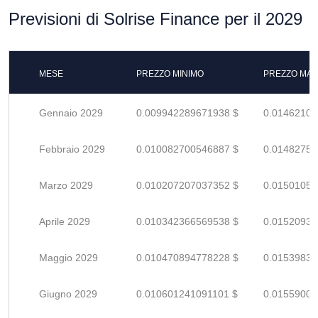
Previsioni di Solrise Finance per il 2029
MESE
PREZZO MINIMO
PREZZO MAS
Gennaio 2029
0.009942289671938 $
0.01462101
Febbraio 2029
0.010082700546887 $
0.01482750
Marzo 2029
0.010207207037352 $
0.01501059
Aprile 2029
0.010342366569538 $
0.01520936
Maggio 2029
0.010470894778228 $
0.01539837
Giugno 2029
0.010601241091101 $
0.01559006