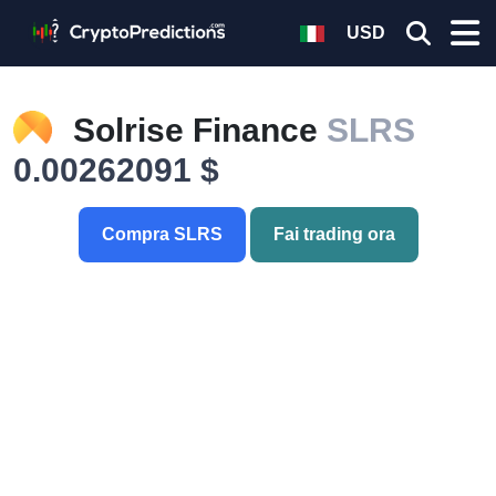
USD
Solrise Finance
SLRS
0.00262091 $
Compra SLRS
Fai trading ora