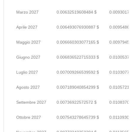
Marzo 2027
0.00632519608484 $
0.00930175
Aprile 2027
0.006493076930887 $
0.00954864
Maggio 2027
0.006660303077165 $
0.00979456
Giugno 2027
0.006836522715333 $
0.01005370
Luglio 2027
0.007009266539592 $
0.01030774
Agosto 2027
0.007189040854299 $
0.01057211
Settembre 2027
0.00736922572572 $
0.01083709
Ottobre 2027
0.007543278645739 $
0.01109305