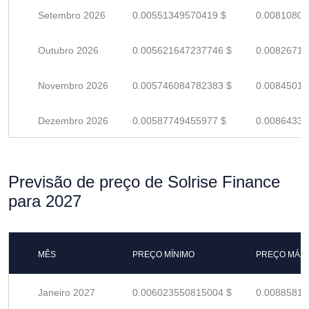
Setembro 2026
0.00551349570419 $
0.00810808
Outubro 2026
0.005621647237746 $
0.00826712
Novembro 2026
0.005746084782383 $
0.00845012
Dezembro 2026
0.00587749455977 $
0.00864337
Previsão de preço de Solrise Finance
para 2027
MÊS
PREÇO MÍNIMO
PREÇO MÁX
Janeiro 2027
0.006023550815004 $
0.00885816