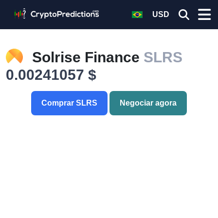
USD
Solrise Finance
SLRS
0.00241057 $
Comprar SLRS
Negociar agora