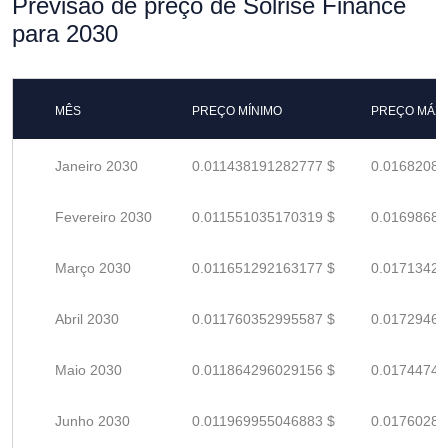
Previsão de preço de Solrise Finance
para 2030
MÊS
PREÇO MÍNIMO
PREÇO MÁX
Janeiro 2030
0.011438191282777 $
0.01682086
Fevereiro 2030
0.011551035170319 $
0.01698681
Março 2030
0.011651292163177 $
0.01713425
Abril 2030
0.011760352995587 $
0.01729463
Maio 2030
0.011864296029156 $
0.01744749
Junho 2030
0.011969955046883 $
0.01760287