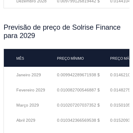
Dezembro 2028
0.009799126819442 $
0.01441048
Previsão de preço de Solrise Finance
para 2029
MÊS
PREÇO MÍNIMO
PREÇO MÁX
Janeiro 2029
0.009942289671938 $
0.01462101
Fevereiro 2029
0.010082700546887 $
0.01482750
Março 2029
0.010207207037352 $
0.01501059
Abril 2029
0.010342366569538 $
0.01520936