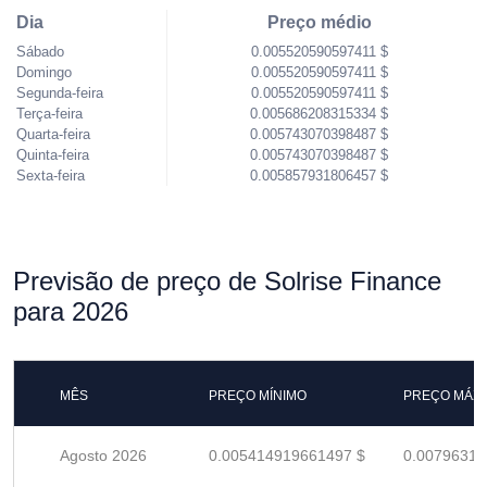
Dia
Preço médio
Sábado
0.005520590597411 $
Domingo
0.005520590597411 $
Segunda-feira
0.005520590597411 $
Terça-feira
0.005686208315334 $
Quarta-feira
0.005743070398487 $
Quinta-feira
0.005743070398487 $
Sexta-feira
0.005857931806457 $
Previsão de preço de Solrise Finance
para 2026
MÊS
PREÇO MÍNIMO
PREÇO MÁX
Agosto 2026
0.005414919661497 $
0.00796311