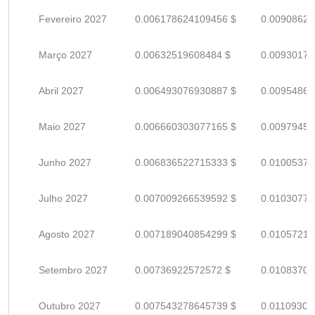
Fevereiro 2027
0.006178624109456 $
0.00908621
Março 2027
0.00632519608484 $
0.00930175
Abril 2027
0.006493076930887 $
0.00954864
Maio 2027
0.006660303077165 $
0.00979456
Junho 2027
0.006836522715333 $
0.01005370
Julho 2027
0.007009266539592 $
0.01030774
Agosto 2027
0.007189040854299 $
0.01057211
Setembro 2027
0.00736922572572 $
0.01083709
Outubro 2027
0.007543278645739 $
0.01109305