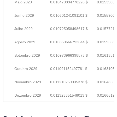
Maio 2029
0.010470894778228 $
0.01539837
Junho 2029
0.010601241091101 $
0.01559006
Julho 2029
0.010725058498617 $
0.01577214
Agosto 2029
0.010850666793644 $
0.01595686
Setembro 2029
0.010973966398873 $
0.01613818
Outubro 2029
0.011091152497781 $
0.01631051
Novembro 2029
0.011210259035378 $
0.01648567
Dezembro 2029
0.011323351548013 $
0.01665198