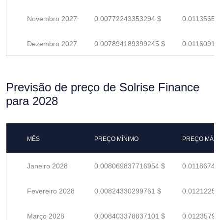
Novembro 2027
0.00772243353294 $
0.01135651
Dezembro 2027
0.007894189399245 $
0.01160910
Previsão de preço de Solrise Finance
para 2028
MÊS
PREÇO MÍNIMO
PREÇO MÁX
Janeiro 2028
0.008069837716954 $
0.01186740
Fevereiro 2028
0.00824330299761 $
0.01212250
Março 2028
0.008403378837101 $
0.01235791