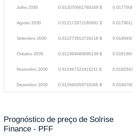
Julho 2030
0.012070561760169 $
0.01775082
Agosto 2030
0.012172872185891 $
0.01790128
Setembro 2030
0.012273553726218 $
0.01804934
Outubro 2030
0.012369480695139 $
0.01819041
Novembro 2030
0.012467222415211 $
0.01833415
Dezembro 2030
0.012560259733265 $
0.01847097
Prognóstico de preço de Solrise
Finance - PFF