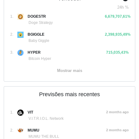
24h %
1.
DOGESTR
6,679,707,61%
Doge Strategy
2.
BGIGGLE
2,398,935,49%
Baby Giggle
3.
HYPER
715,035,43%
Bitcoin Hyper
Mostrar mais
Previsões mais recentes
1.
VIT
2 months ago
V.I.T.R.I.O.L. Network
2.
MUMU
2 months ago
MUMU THE BULL