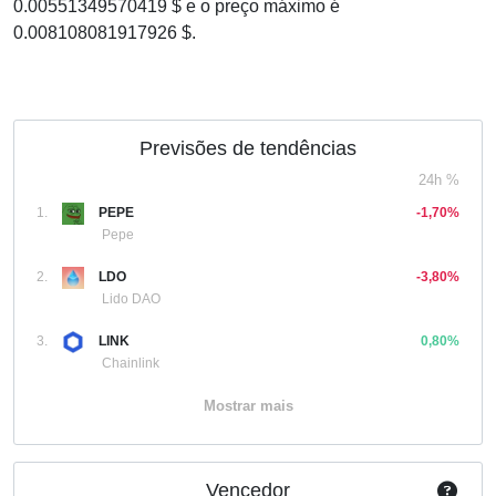
0.00551349570419 $ e o preço máximo é
0.008108081917926 $.
Previsões de tendências
24h %
1.
PEPE
-1,70%
Pepe
2.
LDO
-3,80%
Lido DAO
3.
LINK
0,80%
Chainlink
Mostrar mais
Vencedor