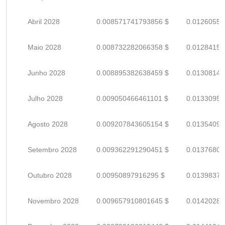
Abril 2028
0.008571741793856 $
0.01260550
Maio 2028
0.008732282066358 $
0.01284159
Junho 2028
0.008895382638459 $
0.01308144
Julho 2028
0.009050466461101 $
0.01330950
Agosto 2028
0.009207843605154 $
0.01354094
Setembro 2028
0.009362291290451 $
0.01376807
Outubro 2028
0.00950897916295 $
0.01398379
Novembro 2028
0.009657910801645 $
0.01420281