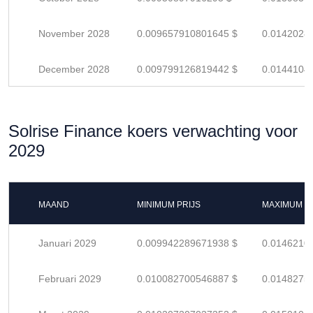
November 2028
0.009657910801645 $
0.0142028
December 2028
0.009799126819442 $
0.0144104
Solrise Finance koers verwachting voor
2029
MAAND
MINIMUM PRIJS
MAXIMUM P
Januari 2029
0.009942289671938 $
0.0146210
Februari 2029
0.010082700546887 $
0.0148275