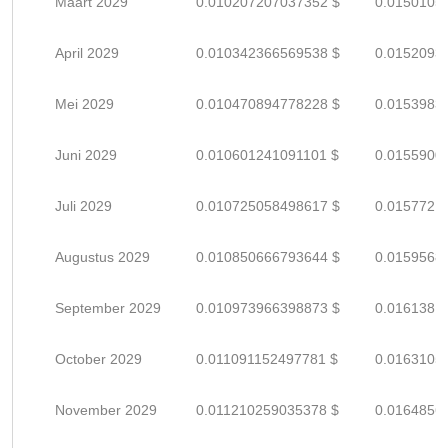
Maart 2029
0.010207207037352 $
0.0150105
April 2029
0.010342366569538 $
0.0152093
Mei 2029
0.010470894778228 $
0.0153983
Juni 2029
0.010601241091101 $
0.0155900
Juli 2029
0.010725058498617 $
0.0157721
Augustus 2029
0.010850666793644 $
0.0159568
September 2029
0.010973966398873 $
0.0161381
October 2029
0.011091152497781 $
0.0163105
November 2029
0.011210259035378 $
0.0164856