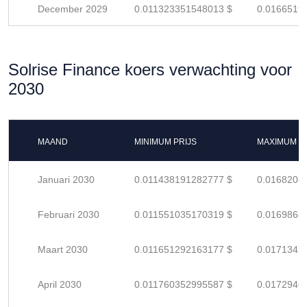
December 2029
0.011323351548013 $
0.0166519
Solrise Finance koers verwachting voor
2030
MAAND
MINIMUM PRIJS
MAXIMUM P
Januari 2030
0.011438191282777 $
0.0168208
Februari 2030
0.011551035170319 $
0.0169868
Maart 2030
0.011651292163177 $
0.0171342
April 2030
0.011760352995587 $
0.0172946