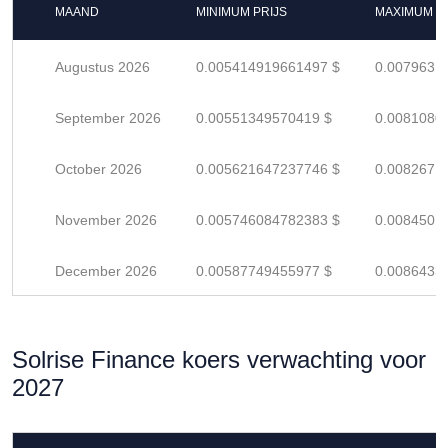
MAAND
MINIMUM PRIJS
MAXIMUM P
Augustus 2026
0.005414919661497 $
0.0079631
September 2026
0.00551349570419 $
0.0081080
October 2026
0.005621647237746 $
0.0082671
November 2026
0.005746084782383 $
0.0084501
December 2026
0.00587749455977 $
0.0086433
Solrise Finance koers verwachting voor
2027