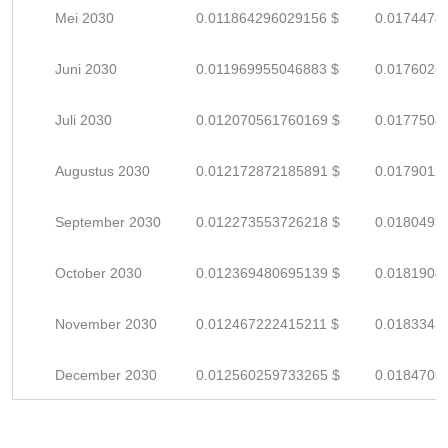
Mei 2030
0.011864296029156 $
0.0174474
Juni 2030
0.011969955046883 $
0.0176028
Juli 2030
0.012070561760169 $
0.0177508
Augustus 2030
0.012172872185891 $
0.0179012
September 2030
0.012273553726218 $
0.0180493
October 2030
0.012369480695139 $
0.0181904
November 2030
0.012467222415211 $
0.0183341
December 2030
0.012560259733265 $
0.0184709