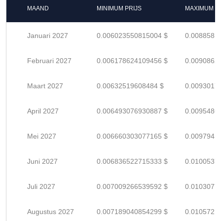
MAAND
MINIMUM PRIJS
MAXIMUM P
Januari 2027
0.006023550815004 $
0.0088581
Februari 2027
0.006178624109456 $
0.0090862
Maart 2027
0.00632519608484 $
0.0093017
April 2027
0.006493076930887 $
0.0095486
Mei 2027
0.006660303077165 $
0.0097945
Juni 2027
0.006836522715333 $
0.0100537
Juli 2027
0.007009266539592 $
0.0103077
Augustus 2027
0.007189040854299 $
0.0105721