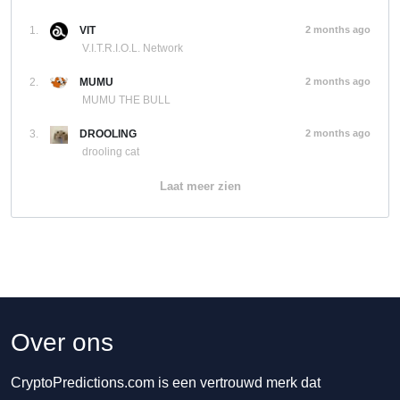
1.
VIT
2 months ago
V.I.T.R.I.O.L. Network
2.
MUMU
2 months ago
MUMU THE BULL
3.
DROOLING
2 months ago
drooling cat
Laat meer zien
Over ons
CryptoPredictions.com is een vertrouwd merk dat