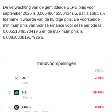
De verwachting van de gemiddelde SLRS prijs voor
september 2026 is 0.006486465534341 $, dat is 168.51%
toenamein waarde van de huidige prijs. De voorspelde
minimum prijs van Solrise Finance voor deze periode is
0.00551349570419 $ en de maximum prijs is
0.008108081917926 $.
Trendvoorspellingen
24h %
1.
XRP
-2,30%
XRP
2.
HEI
-39,70%
Heima
3.
LUNC
-0,40%