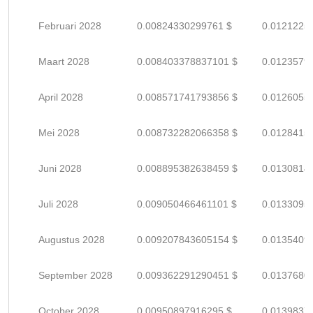
Februari 2028
0.00824330299761 $
0.0121225
Maart 2028
0.008403378837101 $
0.0123579
April 2028
0.008571741793856 $
0.0126055
Mei 2028
0.008732282066358 $
0.0128415
Juni 2028
0.008895382638459 $
0.0130814
Juli 2028
0.009050466461101 $
0.0133095
Augustus 2028
0.009207843605154 $
0.0135409
September 2028
0.009362291290451 $
0.0137680
October 2028
0.00950897916295 $
0.0139837