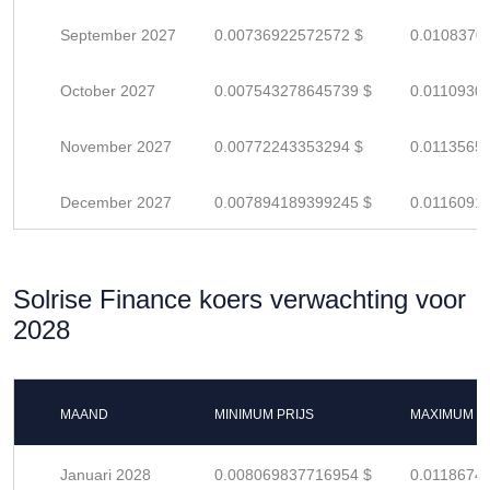
September 2027
0.00736922572572 $
0.0108370
October 2027
0.007543278645739 $
0.0110930
November 2027
0.00772243353294 $
0.0113565
December 2027
0.007894189399245 $
0.0116091
Solrise Finance koers verwachting voor
2028
MAAND
MINIMUM PRIJS
MAXIMUM P
Januari 2028
0.008069837716954 $
0.0118674