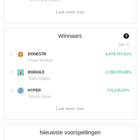
Terra Luna Classic
Laat meer zien
Winnaars
24h %
1.
DOGESTR
6,679,707,61%
Doge Strategy
2.
BGIGGLE
2,398,935,49%
Baby Giggle
3.
HYPER
715,035,43%
Bitcoin Hyper
Laat meer zien
Nieuwste voorspellingen